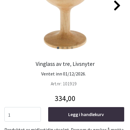
Vinglass av tre, Livsnyter
Ventet inn 01/12/2026.
Art.nr:
101919
334,00
Legg i handlekurv
Produktet er midlertidig utsolgt. Dersom du ønsker å motta