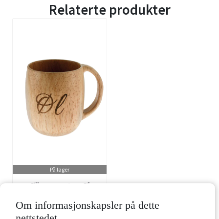
Relaterte produkter
På lager
Ølkopp av tre, Øl
Om informasjonskapsler på dette
Art.nr: 101930
nettstedet