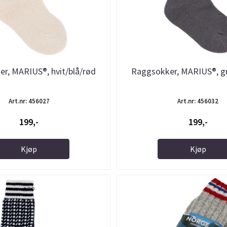
r, MARIUS®, hvit/blå/rød
Raggsokker, MARIUS®, gr
Art.nr: 456027
Art.nr: 456032
199,-
199,-
Kjøp
Kjøp