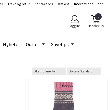
er
Frakt og retur
Kontakt oss
Om oss
International Shop
0
Logg inn
Handlekurv
Nyheter
Outlet
Gavetips