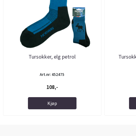
Tursokker, elg petrol
Tursokk
Art.nr: 452475
108,-
Kjøp