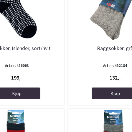
ker, Islender, sort/hvit
Raggsokker, gr
Art.nr: 456063
Art.nr: 452184
199,-
132,-
Kjøp
Kjøp