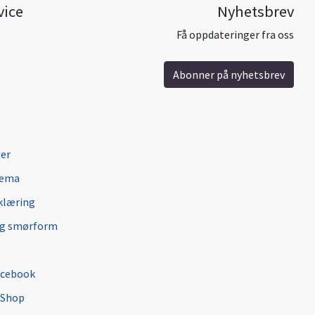
vice
Nyhetsbrev
Få oppdateringer fra oss
Abonner på nyhetsbrev
ger
jema
klæring
ng smørform
acebook
 Shop