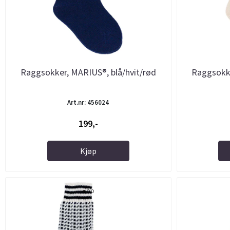
Raggsokker, MARIUS®, blå/hvit/rød
Raggsokke
Art.nr: 456024
199,-
Kjøp