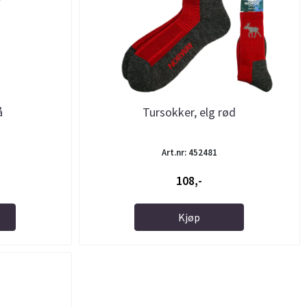
å
Tursokker, elg rød
Art.nr: 452481
108,-
Kjøp