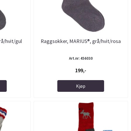
å/hvit/gul
Raggsokker, MARIUS®, grå/hvit/rosa
Art.nr: 456030
199,-
Kjøp