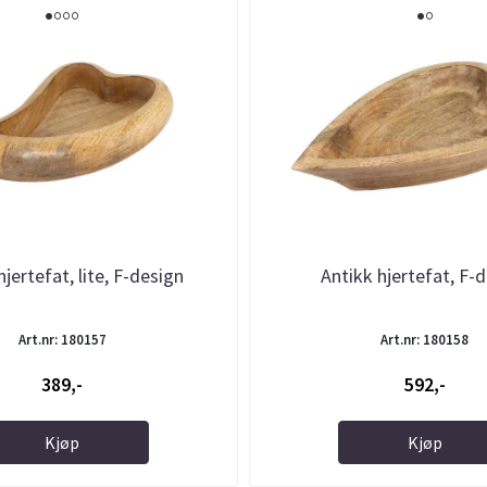
hjertefat, lite, F-design
Antikk hjertefat, F-
Art.nr: 180157
Art.nr: 180158
389,-
592,-
Kjøp
Kjøp