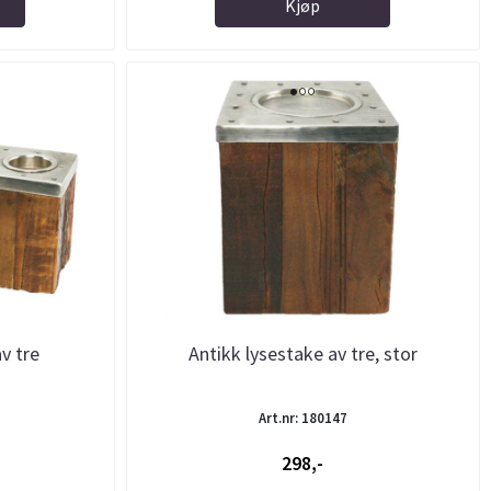
Kjøp
v tre
Antikk lysestake av tre, stor
Art.nr: 180147
298,-