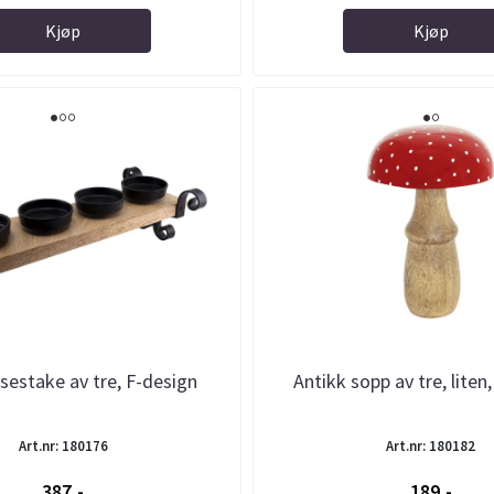
Kjøp
Kjøp
ysestake av tre, F-design
Antikk sopp av tre, liten
Art.nr: 180176
Art.nr: 180182
387,-
189,-