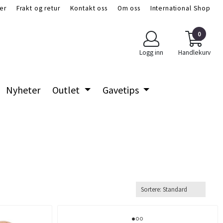
er
Frakt og retur
Kontakt oss
Om oss
International Shop
0
Logg inn
Handlekurv
Nyheter
Outlet
Gavetips