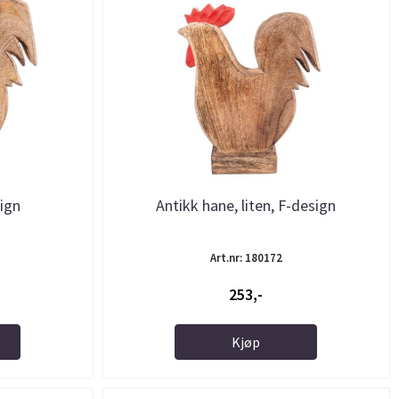
sign
Antikk hane, liten, F-design
Art.nr: 180172
253,-
Kjøp