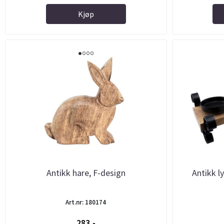
Kjøp
Antikk hare, F-design
Antikk l
Art.nr: 180174
283,-