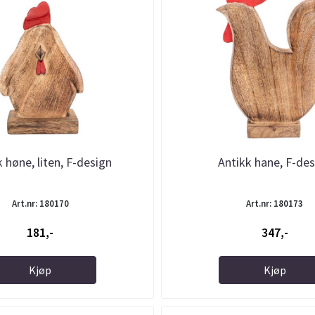
 høne, liten, F-design
Antikk hane, F-de
Art.nr: 180170
Art.nr: 180173
181,-
347,-
Kjøp
Kjøp