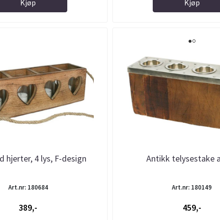
Kjøp
Kjøp
 hjerter, 4 lys, F-design
Antikk telysestake a
Art.nr: 180684
Art.nr: 180149
389,-
459,-