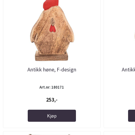
Antikk høne, F-design
Antikk
Art.nr: 180171
253,-
Kjøp