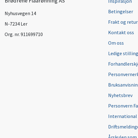
Brødrene Flaarønning AS
Inspirasjon
Betingelser
Nyhusvegen 14
Frakt og retur
N-7234 Ler
Kontakt oss
Org. nr. 911699710
Om oss
Ledige stillin
Forhandlersk
Personverner
Bruksanvisni
Nyhetsbrev
Personvern F
International
Driftsmeldinge
Årskulen som