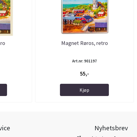
tro
Magnet Røros, retro
Art.nr: 901197
55,-
Kjøp
vice
Nyhetsbrev