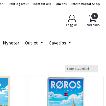
er
Frakt og retur
Kontakt oss
Om oss
International Shop
0
Logg inn
Handlekurv
Nyheter
Outlet
Gavetips