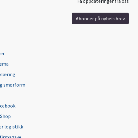
Få oppdateringer fra oss
Abonner på nyhetsbrev
ger
jema
klæring
ng smørform
acebook
 Shop
r logistikk
 firmagave