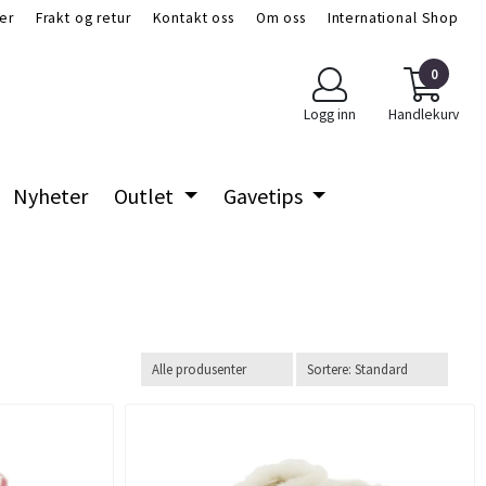
er
Frakt og retur
Kontakt oss
Om oss
International Shop
0
Logg inn
Handlekurv
Nyheter
Outlet
Gavetips