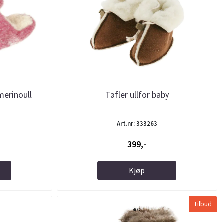
merinoull
Tøfler ullfor baby
Art.nr: 333263
399,-
Kjøp
Tilbud