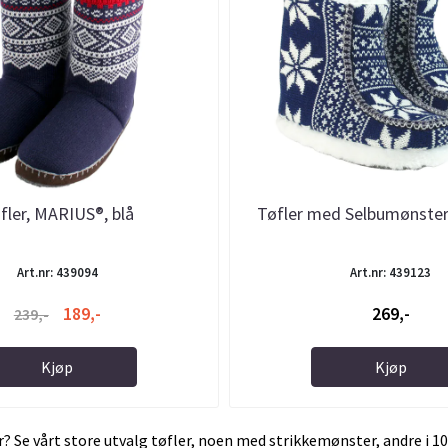
fler, MARIUS®, blå
Tøfler med Selbumønster,
Art.nr: 439094
Art.nr: 439123
189,-
269,-
239,-
Kjøp
Kjøp
r? Se vårt store utvalg tøfler, noen med strikkemønster, andre i 1