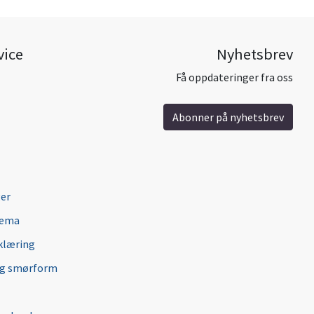
vice
Nyhetsbrev
Få oppdateringer fra oss
Abonner på nyhetsbrev
ger
jema
klæring
ng smørform