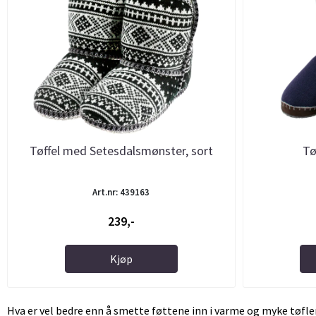
Tøffel med Setesdalsmønster, sort
Tø
Art.nr: 439163
239,-
Kjøp
Hva er vel bedre enn å smette føttene inn i varme og myke tøfle