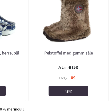
 herre, blå
Pelstøffel med gummisåle
Art.nr: 439145
89,-
169,-
Kjøp
00 % merinoull.