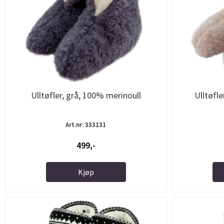
Ulltøfler, grå, 100% merinoull
Ulltøfl
Art.nr: 333131
499,-
Kjøp