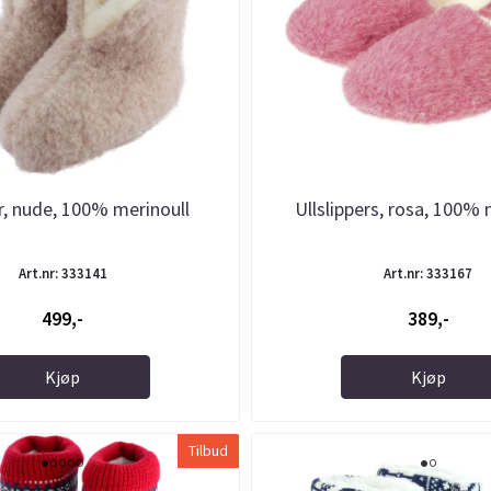
er, nude, 100% merinoull
Ullslippers, rosa, 100% 
Art.nr: 333141
Art.nr: 333167
499,-
389,-
Kjøp
Kjøp
Tilbud