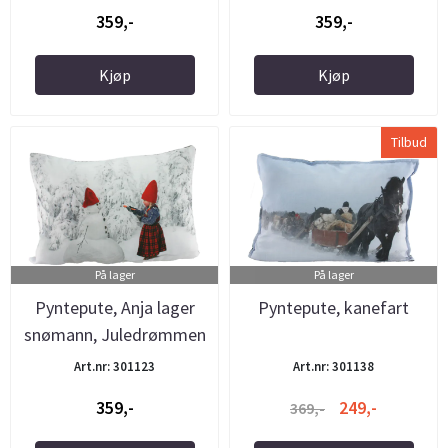
359,-
359,-
Kjøp
Kjøp
Tilbud
På lager
På lager
Pyntepute, Anja lager
Pyntepute, kanefart
snømann, Juledrømmen
Art.nr: 301123
Art.nr: 301138
359,-
249,-
369,-