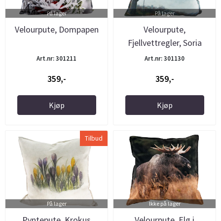
På lager
På lager
Velourpute, Dompapen
Velourpute,
Fjellvettregler, Soria
Moria
Art.nr: 301211
Art.nr: 301130
359,-
359,-
Kjøp
Kjøp
Tilbud
På lager
Ikke på lager
Pyntepute, Krokus
Velourpute, Elg i