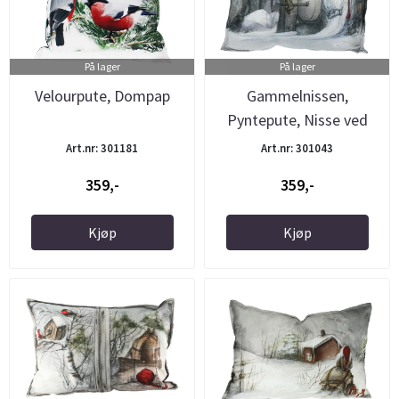
På lager
På lager
Velourpute, Dompap
Gammelnissen,
Pyntepute, Nisse ved
slipestein
Art.nr: 301181
Art.nr: 301043
359,-
359,-
Kjøp
Kjøp