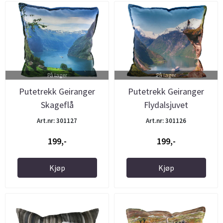
På lager
På lager
Putetrekk Geiranger
Putetrekk Geiranger
Skageflå
Flydalsjuvet
Art.nr: 301127
Art.nr: 301126
199,-
199,-
Kjøp
Kjøp