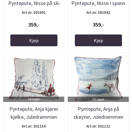
Pyntepute, Nisse på ski
Pyntepute, Nisse i spann
Art.nr: 301091
Art.nr: 301042
359,-
359,-
Kjøp
Kjøp
På lager
På lager
Pyntepute, Anja kjører
Pyntepute, Anja på
kjelke, Juledrømmen
skøyter, Juledrømmen
Art.nr: 301154
Art.nr: 301121