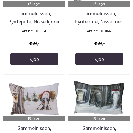
På lager
På lager
Gammelnissen,
Gammelnissen,
Pyntepute, Nisse kjører
Pyntepute, Nisse med
hest
slede
Art.nr: 301114
Art.nr: 301066
359,-
359,-
Kjøp
Kjøp
På lager
På lager
Gammelnissen,
Gammelnissen,