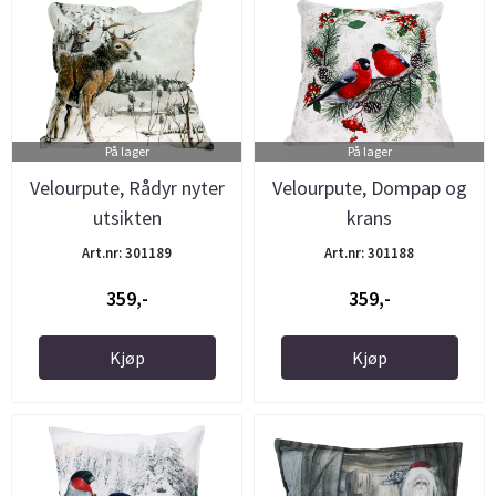
På lager
På lager
Velourpute, Rådyr nyter
Velourpute, Dompap og
utsikten
krans
Art.nr: 301189
Art.nr: 301188
359,-
359,-
Kjøp
Kjøp