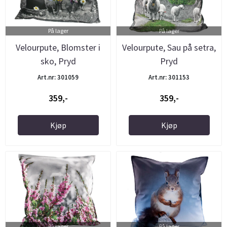
På lager
På lager
Velourpute, Blomster i
Velourpute, Sau på setra,
sko, Pryd
Pryd
Art.nr: 301059
Art.nr: 301153
359,-
359,-
Kjøp
Kjøp
På lager
På lager