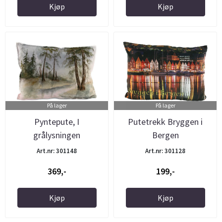
Kjøp
Kjøp
På lager
På lager
Pyntepute, I
Putetrekk Bryggen i
grålysningen
Bergen
Art.nr: 301148
Art.nr: 301128
369,-
199,-
Kjøp
Kjøp