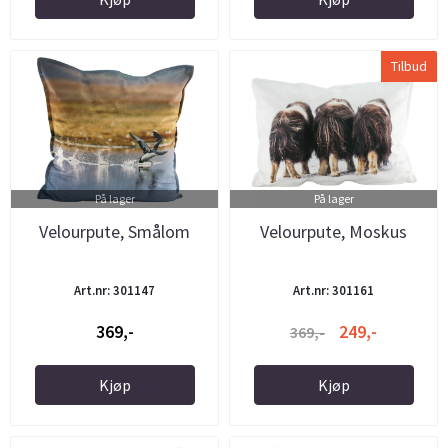
Tilbud
På lager
På lager
Velourpute, Smålom
Velourpute, Moskus
Art.nr: 301147
Art.nr: 301161
369,-
249,-
369,-
Kjøp
Kjøp