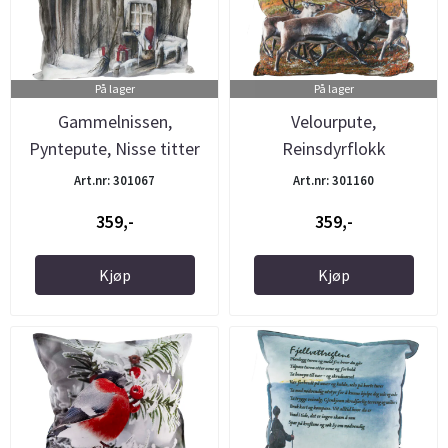
På lager
På lager
Gammelnissen,
Velourpute,
Pyntepute, Nisse titter
Reinsdyrflokk
inn
Art.nr: 301067
Art.nr: 301160
359,-
359,-
Kjøp
Kjøp