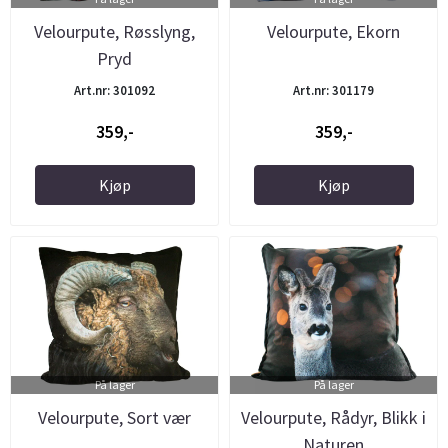
Velourpute, Røsslyng,
Velourpute, Ekorn
Pryd
Art.nr: 301092
Art.nr: 301179
359,-
359,-
Kjøp
Kjøp
På lager
På lager
Velourpute, Sort vær
Velourpute, Rådyr, Blikk i
Naturen