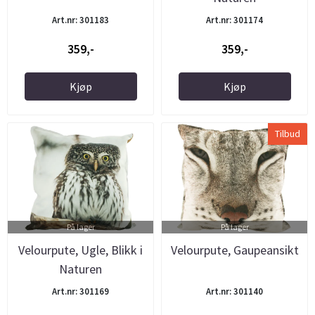
Art.nr: 301183
Art.nr: 301174
359,-
359,-
Kjøp
Kjøp
Tilbud
På lager
På lager
Velourpute, Ugle, Blikk i
Velourpute, Gaupeansikt
Naturen
Art.nr: 301169
Art.nr: 301140