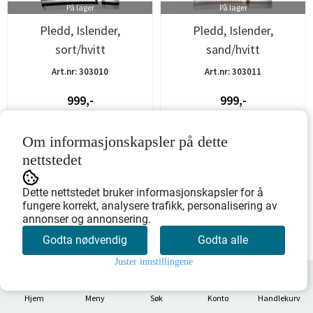
På lager
På lager
Pledd, Islender,
Pledd, Islender,
sort/hvitt
sand/hvitt
Art.nr: 303010
Art.nr: 303011
999,-
999,-
Kjøp
Kjøp
Om informasjonskapsler på dette
nettstedet
Dette nettstedet bruker informasjonskapsler for å
fungere korrekt, analysere trafikk, personalisering av
annonser og annonsering.
Godta nødvendig
Godta alle
Juster innstillingene
0
Hjem
Meny
Søk
Konto
Handlekurv