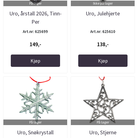
På lager
Ikke på lager
Uro, årstall 2026, Tinn-
Uro, Julehjerte
Per
Art.nr: 625699
Art.nr: 625610
149,-
138,-
Kjøp
Kjøp
På lager
På lager
Uro, Snøkrystall
Uro, Stjerne