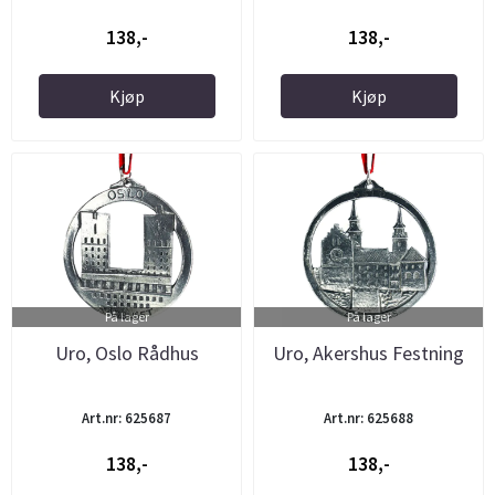
138,-
138,-
Kjøp
Kjøp
På lager
På lager
Uro, Oslo Rådhus
Uro, Akershus Festning
Art.nr: 625687
Art.nr: 625688
138,-
138,-