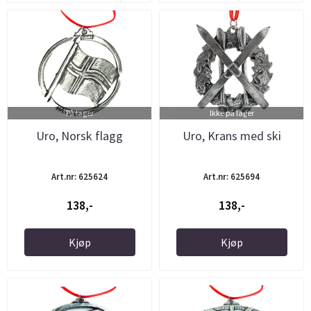
På lager
Ikke på lager
Uro, Norsk flagg
Uro, Krans med ski
Art.nr: 625624
Art.nr: 625694
138,-
138,-
Kjøp
Kjøp