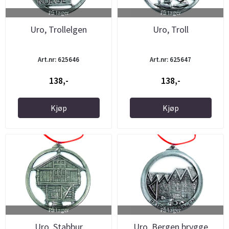
På lager
På lager
Uro, Trollelgen
Uro, Troll
Art.nr: 625646
Art.nr: 625647
138,-
138,-
Kjøp
Kjøp
På lager
På lager
Uro, Stabbur
Uro, Bergen brygge