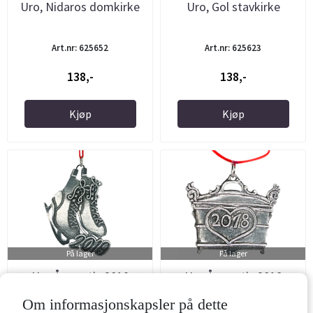
Uro, Nidaros domkirke
Uro, Gol stavkirke
Art.nr: 625652
Art.nr: 625623
138,-
138,-
Kjøp
Kjøp
På lager
På lager
Uro Årsmotiv 2019
Uro Årsmotiv 2018
Om informasjonskapsler på dette