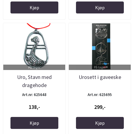
Kjøp
Kjøp
På lager
På lager
Uro, Stavn med
Urosett i gaveeske
dragehode
Art.nr: 625648
Art.nr: 625695
138,-
299,-
Kjøp
Kjøp