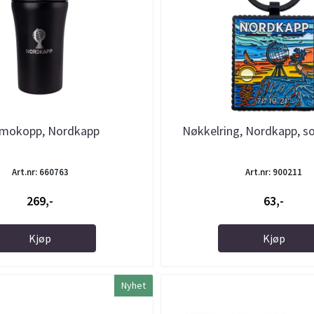
mokopp, Nordkapp
Nøkkelring, Nordkapp, s
Art.nr: 660763
Art.nr: 900211
269,-
63,-
Kjøp
Kjøp
Nyhet