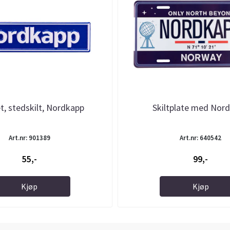
, stedskilt, Nordkapp
Skiltplate med Nor
Art.nr: 901389
Art.nr: 640542
55,-
99,-
Kjøp
Kjøp