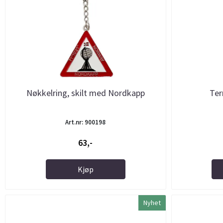
Nøkkelring, skilt med Nordkapp
Ter
Art.nr: 900198
63,-
Kjøp
Nyhet