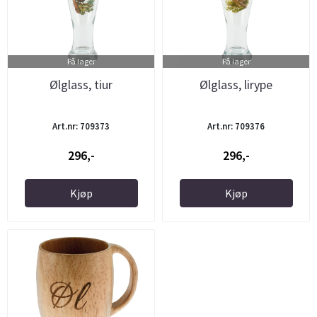
På lager
På lager
Ølglass, tiur
Ølglass, lirype
Art.nr: 709373
Art.nr: 709376
296,-
296,-
Kjøp
Kjøp