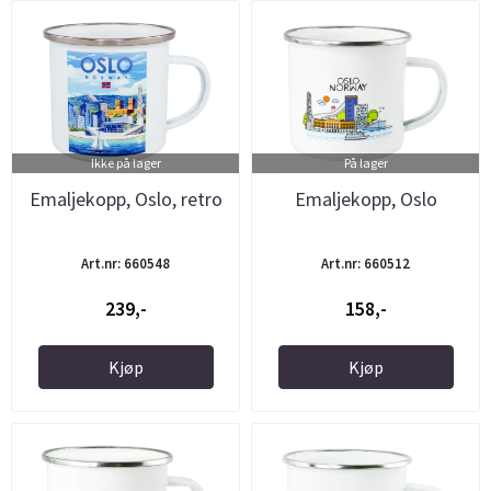
Ikke på lager
På lager
Emaljekopp, Oslo, retro
Emaljekopp, Oslo
Art.nr: 660548
Art.nr: 660512
239,-
158,-
Kjøp
Kjøp