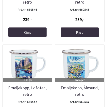
retro
retro
Art.nr: 660546
Art.nr: 660545
239,-
239,-
Kjøp
Kjøp
På lager
På lager
Emaljekopp, Lofoten,
Emaljekopp, Ålesund,
retro
retro
Art.nr: 660542
Art.nr: 660547