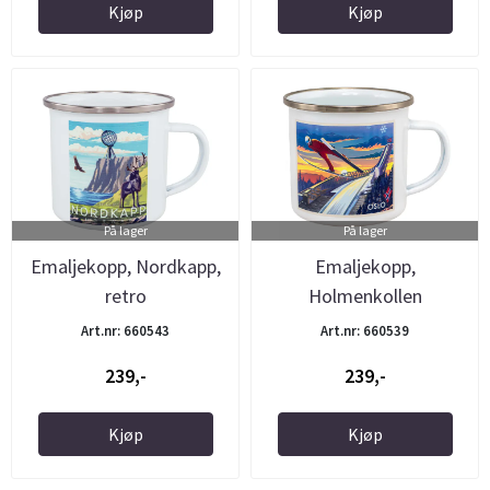
Kjøp
Kjøp
På lager
På lager
Emaljekopp, Nordkapp,
Emaljekopp,
retro
Holmenkollen
Art.nr: 660543
Art.nr: 660539
239,-
239,-
Kjøp
Kjøp