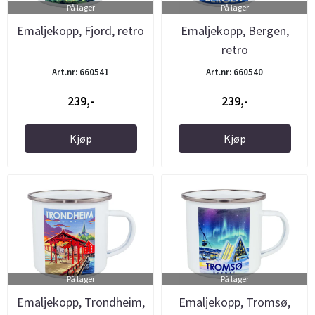
På lager
På lager
Emaljekopp, Fjord, retro
Emaljekopp, Bergen,
retro
Art.nr: 660541
Art.nr: 660540
239,-
239,-
Kjøp
Kjøp
På lager
På lager
Emaljekopp, Trondheim,
Emaljekopp, Tromsø,