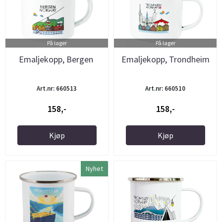
På lager
På lager
Emaljekopp, Bergen
Emaljekopp, Trondheim
Art.nr: 660513
Art.nr: 660510
158,-
158,-
Kjøp
Kjøp
Nyhet