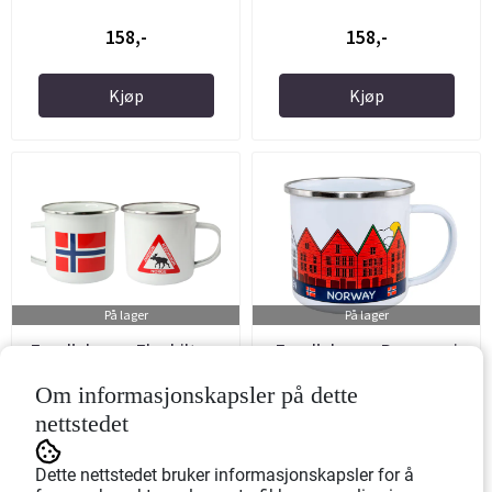
158,-
158,-
Kjøp
Kjøp
På lager
På lager
Emaljekopp, Elgskilt og
Emaljekopp, Bryggen i
flagg
Bergen
Om informasjonskapsler på dette
Art.nr: 660515
Art.nr: 660517
nettstedet
158,-
158,-
Dette nettstedet bruker informasjonskapsler for å