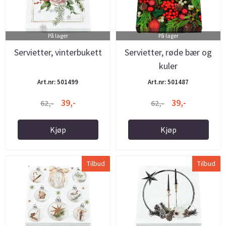
På lager
På lager
Servietter, vinterbukett
Servietter, røde bær og
kuler
Art.nr: 501499
Art.nr: 501487
39,-
39,-
62,-
62,-
Kjøp
Kjøp
Tilbud
Tilbud