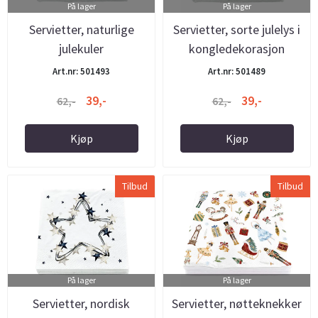
På lager
På lager
Servietter, naturlige
Servietter, sorte julelys i
julekuler
kongledekorasjon
Art.nr: 501493
Art.nr: 501489
39,-
39,-
62,-
62,-
Kjøp
Kjøp
Tilbud
Tilbud
På lager
På lager
Servietter, nordisk
Servietter, nøtteknekker