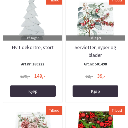
Tilbud
Tilbud
På lager
På lager
Hvit dekortre, stort
Servietter, nyper og
blader
Art.nr: 180222
Art.nr: 501498
149,-
39,-
239,-
62,-
Kjøp
Kjøp
Tilbud
Tilbud