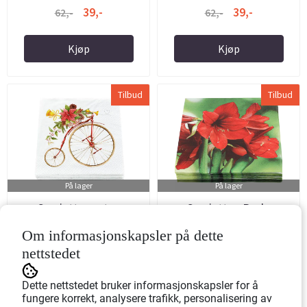
39,-
39,-
62,-
62,-
Kjøp
Kjøp
Tilbud
Tilbud
På lager
På lager
Servietter, retro
Servietter, Røde
julesykkel
Amaryllis
Om informasjonskapsler på dette
Art.nr: 501492
Art.nr: 501562
nettstedet
39,-
39,-
62,-
62,-
Dette nettstedet bruker informasjonskapsler for å
fungere korrekt, analysere trafikk, personalisering av