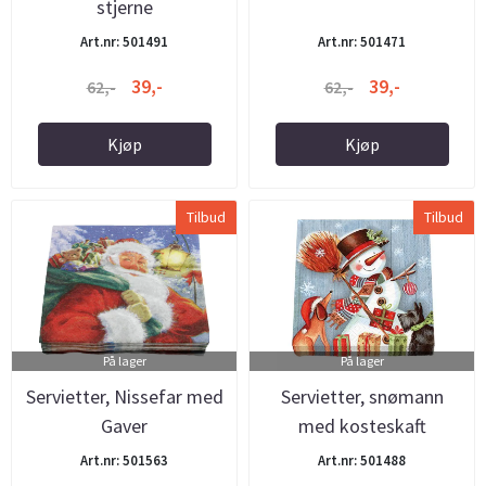
stjerne
Art.nr: 501491
Art.nr: 501471
39,-
39,-
62,-
62,-
Kjøp
Kjøp
Tilbud
Tilbud
På lager
På lager
Servietter, Nissefar med
Servietter, snømann
Gaver
med kosteskaft
Art.nr: 501563
Art.nr: 501488