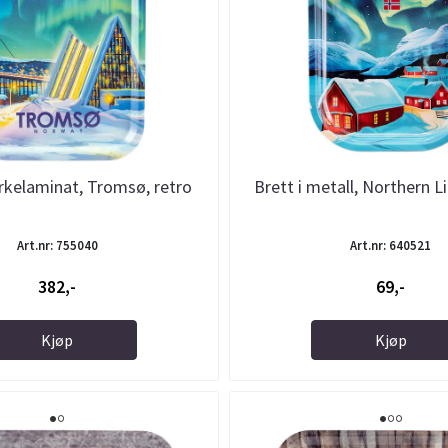
ørkelaminat, Tromsø, retro
Brett i metall, Northern L
Art.nr: 755040
Art.nr: 640521
382,-
69,-
Kjøp
Kjøp