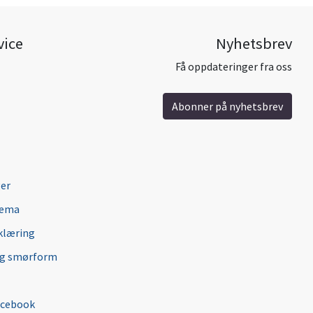
vice
Nyhetsbrev
Få oppdateringer fra oss
Abonner på nyhetsbrev
ger
jema
klæring
ng smørform
acebook