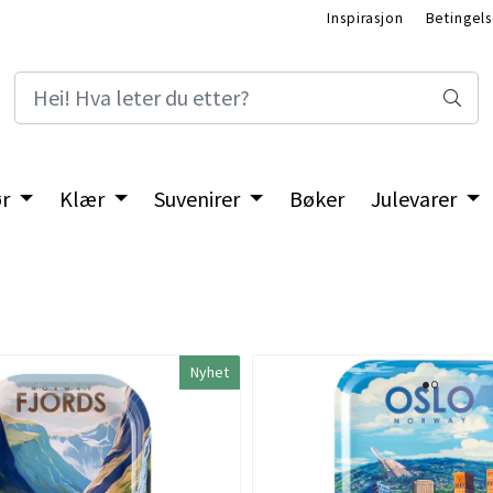
Inspirasjon
Betingels
ør
Klær
Suvenirer
Bøker
Julevarer
Nyhet