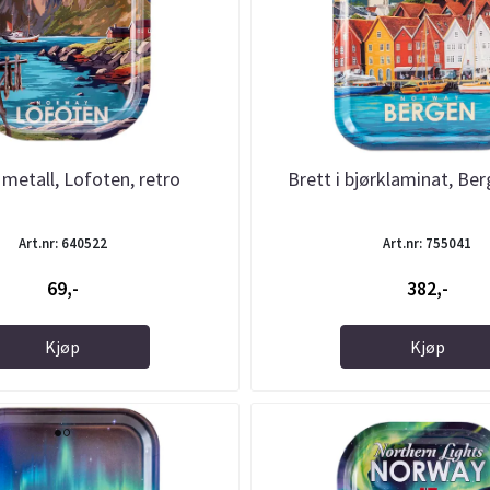
 metall, Lofoten, retro
Brett i bjørklaminat, Ber
Art.nr: 640522
Art.nr: 755041
69,-
382,-
Kjøp
Kjøp