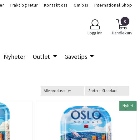
er
Frakt og retur
Kontakt oss
Om oss
International Shop
0
Logg inn
Handlekurv
Nyheter
Outlet
Gavetips
Nyhet