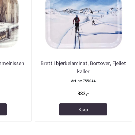
ammelnissen
Brett i bjørkelaminat, Bortover, Fjellet
kaller
Art.nr: 755044
382,-
Kjøp