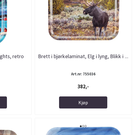
ights, retro
Brett i bjørkelaminat, Elg i lyng, Blikk i ...
Art.nr: 755036
382,-
Kjøp