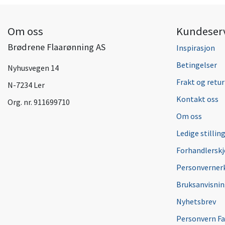
Om oss
Kundeser
Brødrene Flaarønning AS
Inspirasjon
Betingelser
Nyhusvegen 14
Frakt og retur
N-7234 Ler
Kontakt oss
Org. nr. 911699710
Om oss
Ledige stillin
Forhandlersk
Personverner
Bruksanvisni
Nyhetsbrev
Personvern F