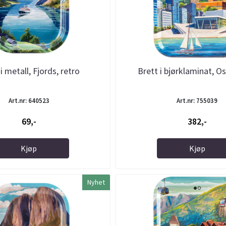
i metall, Fjords, retro
Brett i bjørklaminat, Os
Art.nr: 640523
Art.nr: 755039
69,-
382,-
Kjøp
Kjøp
Nyhet