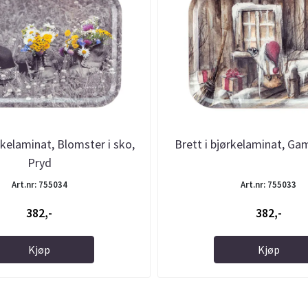
rkelaminat, Blomster i sko,
Brett i bjørkelaminat, G
Pryd
Art.nr: 755034
Art.nr: 755033
382,-
382,-
Kjøp
Kjøp