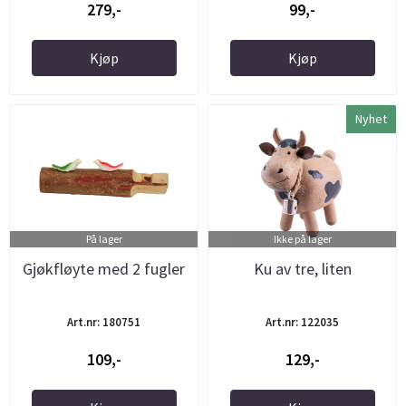
279,-
99,-
Kjøp
Kjøp
Nyhet
På lager
Ikke på lager
Gjøkfløyte med 2 fugler
Ku av tre, liten
Art.nr: 180751
Art.nr: 122035
109,-
129,-