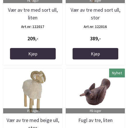
På lager
På lager
Vær av tre med sort ull,
Vær av tre med sort ull,
liten
stor
Art.nr: 122017
Art.nr: 122016
209,-
389,-
Kjøp
Kjøp
Nyhet
På lager
På lager
Vær av tre med beige ull,
Fugl av tre, liten
stor