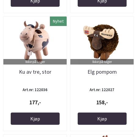
Kjøp
Kjøp
Nyhet
Ikke på lager
Ikke på lager
Ku av tre, stor
Elg pompom
Art.nr: 122036
Art.nr: 122027
177,-
158,-
Kjøp
Kjøp