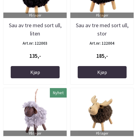
På lager
På lager
Sau av tre med sort ull,
Sau av tre med sort ull,
liten
stor
Art.nr: 122003
Art.nr: 122004
135,-
185,-
Kjøp
Kjøp
Nyhet
På lager
På lager