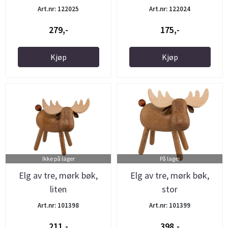
Art.nr: 122025
Art.nr: 122024
279,-
175,-
Kjøp
Kjøp
Ikke på lager
På lager
Elg av tre, mørk bøk,
Elg av tre, mørk bøk,
liten
stor
Art.nr: 101398
Art.nr: 101399
211,-
398,-