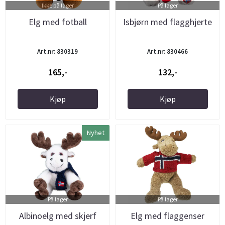
Ikke på lager
På lager
Elg med fotball
Isbjørn med flagghjerte
Art.nr: 830319
Art.nr: 830466
165,-
132,-
Kjøp
Kjøp
Nyhet
På lager
På lager
Albinoelg med skjerf
Elg med flaggenser