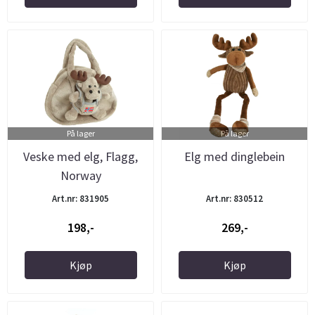
På lager
På lager
Veske med elg, Flagg,
Elg med dinglebein
Norway
Art.nr: 831905
Art.nr: 830512
198,-
269,-
Kjøp
Kjøp