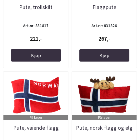
Pute, trollskilt
Flaggpute
Art.nr: 831817
Art.nr: 831826
221,-
267,-
Kjøp
Kjøp
På lager
På lager
Pute, vaiende flagg
Pute, norsk flagg og elg