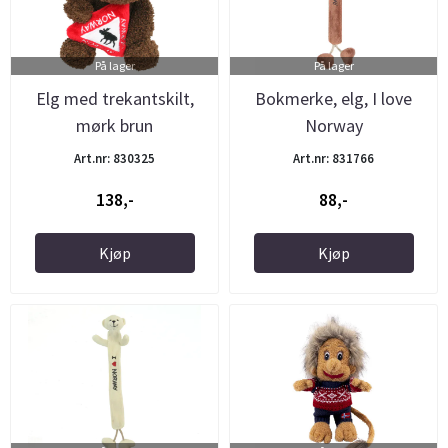
På lager
På lager
Elg med trekantskilt,
Bokmerke, elg, I love
mørk brun
Norway
Art.nr: 830325
Art.nr: 831766
138,-
88,-
Kjøp
Kjøp