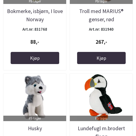
På lager
På lager
Bokmerke, isbjørn, I love
Troll med MARIUS®
Norway
genser, rød
Art.nr: 831768
Art.nr: 831940
88,-
267,-
Kjøp
Kjøp
På lager
På lager
Husky
Lundefugl m.brodert