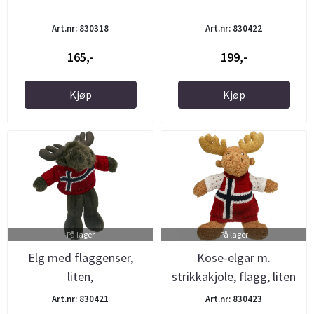
Art.nr: 830318
Art.nr: 830422
165,-
199,-
Kjøp
Kjøp
På lager
På lager
Elg med flaggenser,
Kose-elgar m.
liten,
strikkakjole, flagg, liten
Art.nr: 830421
Art.nr: 830423