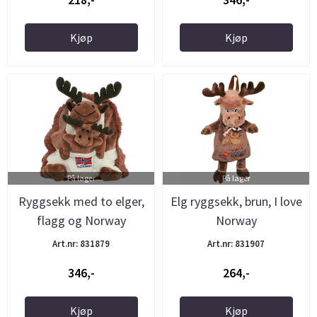
Kjøp
Kjøp
På lager
På lager
Ryggsekk med to elger,
Elg ryggsekk, brun, I love
flagg og Norway
Norway
Art.nr: 831879
Art.nr: 831907
346,-
264,-
Kjøp
Kjøp