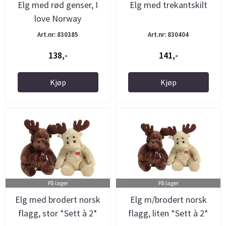
Elg med rød genser, I
Elg med trekantskilt
love Norway
Art.nr: 830385
Art.nr: 830404
138,-
141,-
Kjøp
Kjøp
På lager
På lager
Elg med brodert norsk
Elg m/brodert norsk
flagg, stor *Sett à 2*
flagg, liten *Sett à 2*