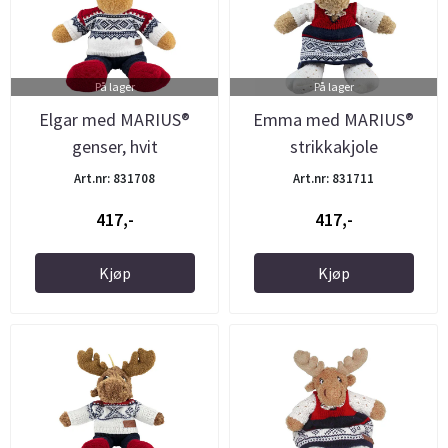
På lager
På lager
Elgar med MARIUS®
Emma med MARIUS®
genser, hvit
strikkakjole
Art.nr: 831708
Art.nr: 831711
417,-
417,-
Kjøp
Kjøp