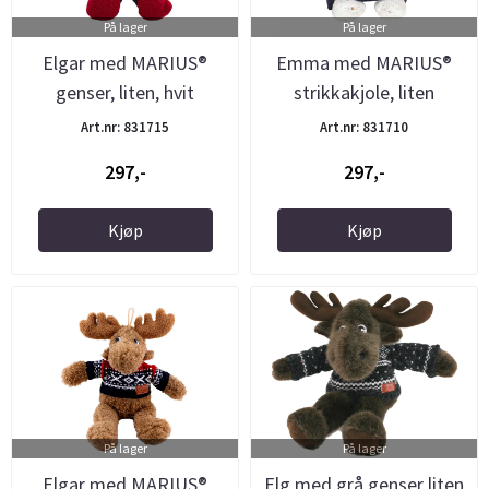
På lager
På lager
Elgar med MARIUS®
Emma med MARIUS®
genser, liten, hvit
strikkakjole, liten
Art.nr: 831715
Art.nr: 831710
297,-
297,-
Kjøp
Kjøp
På lager
På lager
Elgar med MARIUS®
Elg med grå genser liten