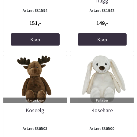
flagg
Art.nr: 831594
Art.nr: 831942
151,-
149,-
Kjøp
Kjøp
Ikke på lager
På lager
Koseelg
Kosehare
Art.nr: 830503
Art.nr: 830500