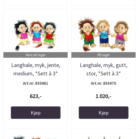
Ikke på lager
På lager
Langhale, myk, jente,
Langhale, myk, gutt,
medium, *Sett à 3*
stor, *Sett à 3*
Art.nr: 830461
Art.nr: 830470
623,-
1.020,-
Kjøp
Kjøp