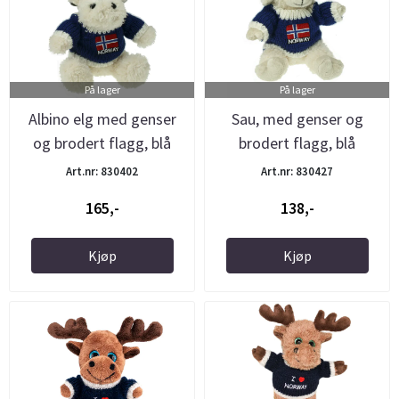
På lager
På lager
Albino elg med genser
Sau, med genser og
og brodert flagg, blå
brodert flagg, blå
Art.nr: 830402
Art.nr: 830427
165,-
138,-
Kjøp
Kjøp