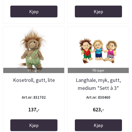
Kjøp
Kjøp
På lager
På lager
Kosetroll, gutt, lite
Langhale, myk, gutt,
medium *Sett à 3*
Art.nr: 831702
Art.nr: 830460
137,-
623,-
Kjøp
Kjøp