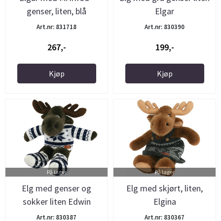
genser, liten, blå
Elgar
Art.nr: 831718
Art.nr: 830390
267,-
199,-
Kjøp
Kjøp
På lager
På lager
Elg med genser og
Elg med skjørt, liten,
sokker liten Edwin
Elgina
Art.nr: 830387
Art.nr: 830367