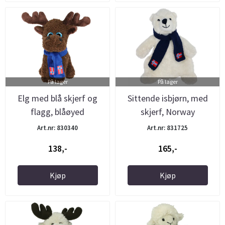
På lager
På lager
Elg med blå skjerf og
Sittende isbjørn, med
flagg, blåøyed
skjerf, Norway
Art.nr: 830340
Art.nr: 831725
138,-
165,-
Kjøp
Kjøp