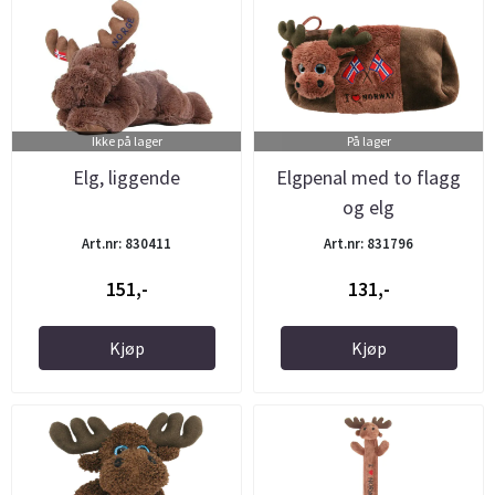
Ikke på lager
På lager
Elg, liggende
Elgpenal med to flagg
og elg
Art.nr: 830411
Art.nr: 831796
151,-
131,-
Kjøp
Kjøp