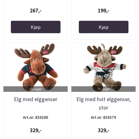
267,-
199,-
Kjøp
Kjøp
På lager
På lager
Elg med elggenser
Elg med hvit elggenser,
stor
Art.nr: 830380
Art.nr: 830379
329,-
329,-