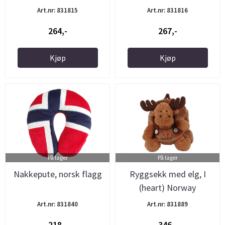
Art.nr: 831815
Art.nr: 831816
264,-
267,-
Kjøp
Kjøp
På lager
På lager
Nakkepute, norsk flagg
Ryggsekk med elg, I
(heart) Norway
Art.nr: 831840
Art.nr: 831889
218,-
346,-