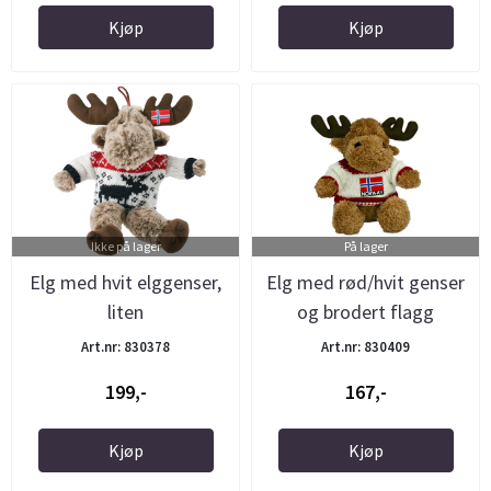
Kjøp
Kjøp
Ikke på lager
På lager
Elg med hvit elggenser,
Elg med rød/hvit genser
liten
og brodert flagg
Art.nr: 830378
Art.nr: 830409
199,-
167,-
Kjøp
Kjøp