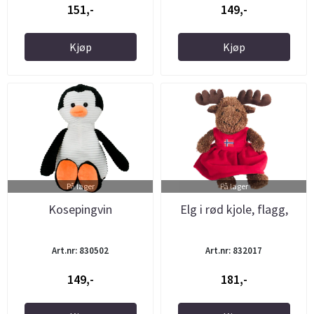
151,-
149,-
Kjøp
Kjøp
På lager
På lager
Kosepingvin
Elg i rød kjole, flagg,
Art.nr: 830502
Art.nr: 832017
149,-
181,-