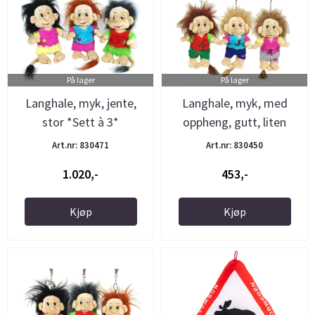
På lager
På lager
Langhale, myk, jente,
Langhale, myk, med
stor *Sett à 3*
oppheng, gutt, liten
*Sett à ...
Art.nr: 830471
Art.nr: 830450
1.020,-
453,-
Kjøp
Kjøp