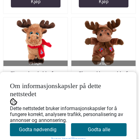
Kjøp
Kjøp
På lager
På lager
Elg med rød skjerf og
Elg med lue og skjerf,
flagg, blåøyed
Norsk flagg
Om informasjonskapsler på dette
Art.nr: 830339
Art.nr: 832000
nettstedet
138,-
138,-
Dette nettstedet bruker informasjonskapsler for å
fungere korrekt, analysere trafikk, personalisering av
annonser og annonsering.
Kjøp
Kjøp
Godta nødvendig
Godta alle