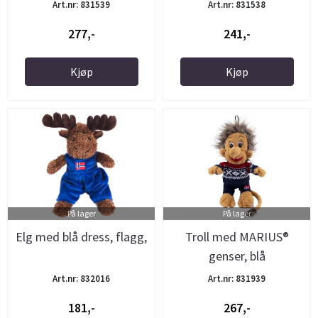
Art.nr: 831539
Art.nr: 831538
277,-
241,-
Kjøp
Kjøp
På lager
På lager
Elg med blå dress, flagg,
Troll med MARIUS®
genser, blå
Art.nr: 832016
Art.nr: 831939
181,-
267,-