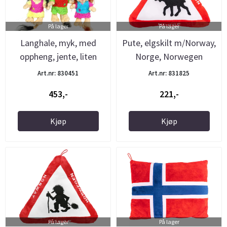
På lager
På lager
Langhale, myk, med
Pute, elgskilt m/Norway,
oppheng, jente, liten
Norge, Norwegen
*Sett à ...
Art.nr: 830451
Art.nr: 831825
453,-
221,-
Kjøp
Kjøp
På lager
På lager