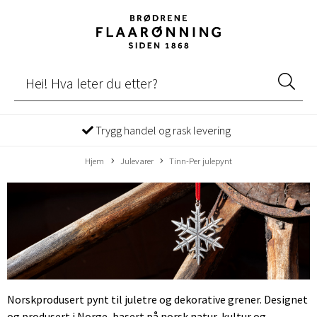
Trygg handel og rask levering
Hjem
Julevarer
Tinn-Per julepynt
Norskprodusert pynt til juletre og dekorative grener. Designet
og produsert i Norge, basert på norsk natur, kultur og