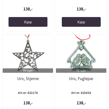
138,-
138,-
Kjøp
Kjøp
På lager
På lager
Uro, Stjerne
Uro, Fuglepar
Art.nr: 623176
Art.nr: 625616
138,-
138,-