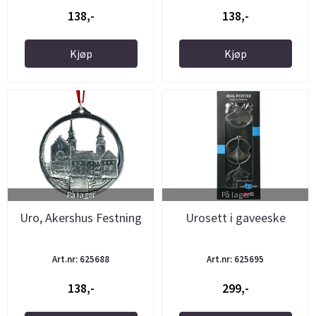
138,-
138,-
Kjøp
Kjøp
På lager
På lager
Uro, Akershus Festning
Urosett i gaveeske
Art.nr: 625688
Art.nr: 625695
138,-
299,-