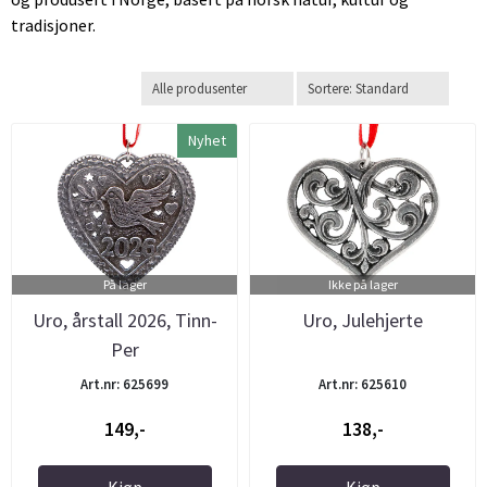
tradisjoner.
Nyhet
På lager
Ikke på lager
Uro, årstall 2026, Tinn-
Uro, Julehjerte
Per
Art.nr: 625699
Art.nr: 625610
149,-
138,-
Kjøp
Kjøp