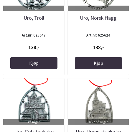
På lager
På lager
Uro, Troll
Uro, Norsk flagg
Art.nr: 625647
Art.nr: 625624
138,-
138,-
Kjøp
Kjøp
På lager
Ikke på lager
Uro, Gol stavkirke
Uro, Urnes stavkirke