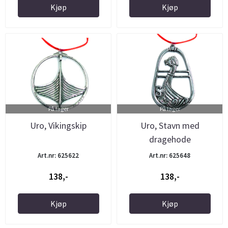
Kjøp
Kjøp
På lager
På lager
Uro, Vikingskip
Uro, Stavn med
dragehode
Art.nr: 625622
Art.nr: 625648
138,-
138,-
Kjøp
Kjøp