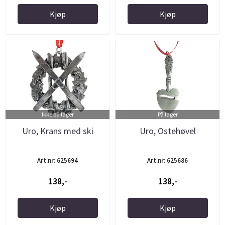
Kjøp
Kjøp
Ikke på lager
På lager
Uro, Krans med ski
Uro, Ostehøvel
Art.nr: 625694
Art.nr: 625686
138,-
138,-
Kjøp
Kjøp