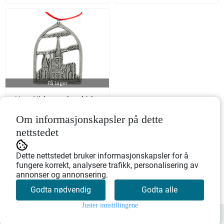
På lager
Uro, Nidaros domkirke
Om informasjonskapsler på dette
Art.nr: 625652
nettstedet
138,-
Dette nettstedet bruker informasjonskapsler for å
fungere korrekt, analysere trafikk, personalisering av
annonser og annonsering.
Kjøp
Godta nødvendig
Godta alle
Juster innstillingene
0