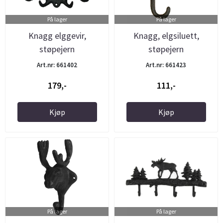
På lager
På lager
Knagg elggevir,
Knagg, elgsiluett,
støpejern
støpejern
Art.nr: 661402
Art.nr: 661423
179,-
111,-
Kjøp
Kjøp
På lager
På lager