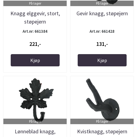
På lager
På lager
Knagg elggevir, stort,
Gevir knagg, støpejern
støpejern
Art.nr: 661384
Art.nr: 661428
221,-
131,-
Kjøp
Kjøp
På lager
På lager
Lønneblad knagg,
Kvistknagg, støpejern