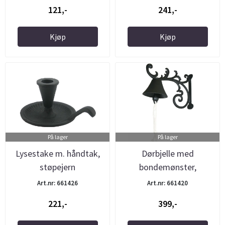
121,-
241,-
Kjøp
Kjøp
På lager
På lager
Lysestake m. håndtak,
Dørbjelle med
støpejern
bondemønster,
støpejern
Art.nr: 661426
Art.nr: 661420
221,-
399,-