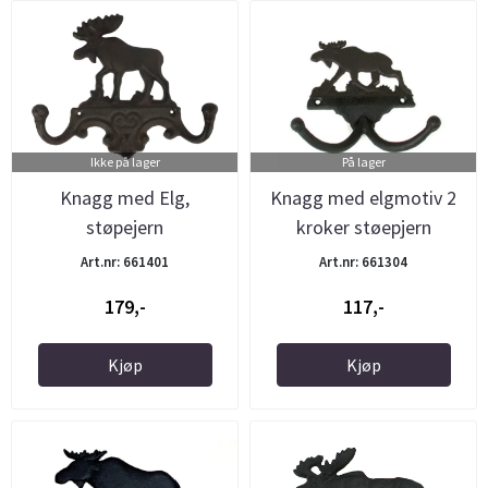
Ikke på lager
På lager
Knagg med Elg,
Knagg med elgmotiv 2
støpejern
kroker støepjern
Art.nr: 661401
Art.nr: 661304
179,-
117,-
Kjøp
Kjøp