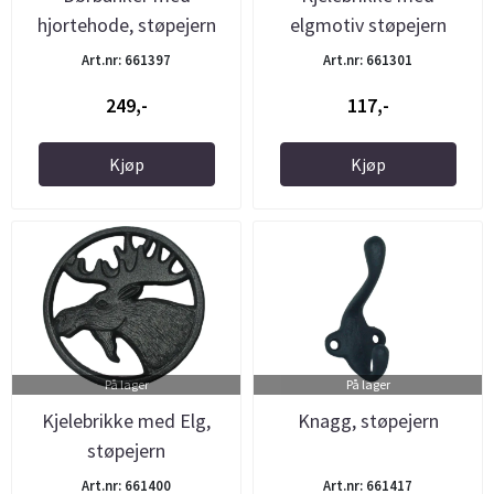
hjortehode, støpejern
elgmotiv støpejern
Art.nr: 661397
Art.nr: 661301
249,-
117,-
Kjøp
Kjøp
På lager
På lager
Kjelebrikke med Elg,
Knagg, støpejern
støpejern
Art.nr: 661400
Art.nr: 661417