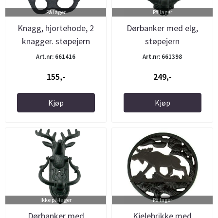
På lager
På lager
Knagg, hjortehode, 2
Dørbanker med elg,
knagger. støpejern
støpejern
Art.nr: 661416
Art.nr: 661398
155,-
249,-
Kjøp
Kjøp
Ikke på lager
På lager
Dørbanker med
Kjelebrikke med