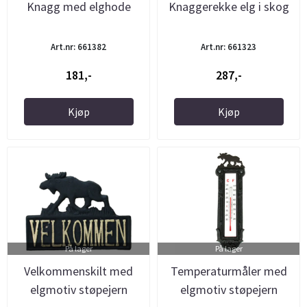
Knagg med elghode
Knaggerekke elg i skog
Art.nr: 661382
Art.nr: 661323
181,-
287,-
Kjøp
Kjøp
På lager
På lager
Velkommenskilt med
Temperaturmåler med
elgmotiv støpejern
elgmotiv støpejern