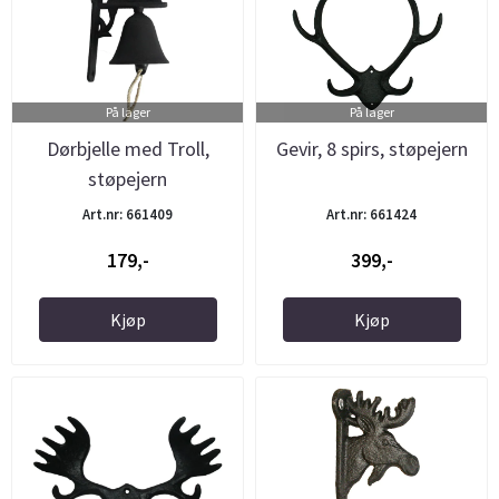
På lager
På lager
Dørbjelle med Troll,
Gevir, 8 spirs, støpejern
støpejern
Art.nr: 661409
Art.nr: 661424
179,-
399,-
Kjøp
Kjøp