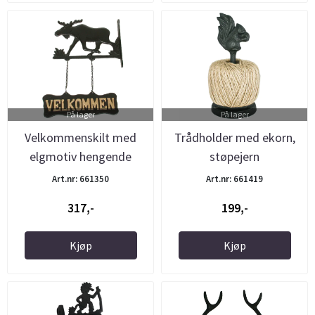
På lager
På lager
Velkommenskilt med
Trådholder med ekorn,
elgmotiv hengende
støpejern
støpejern
Art.nr: 661350
Art.nr: 661419
317,-
199,-
Kjøp
Kjøp