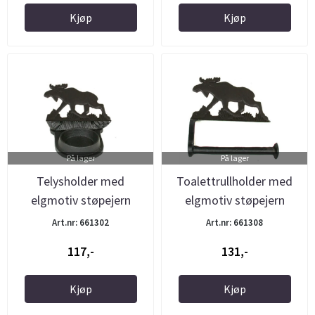
Kjøp
Kjøp
På lager
På lager
Telysholder med
Toalettrullholder med
elgmotiv støpejern
elgmotiv støpejern
Art.nr: 661302
Art.nr: 661308
117,-
131,-
Kjøp
Kjøp