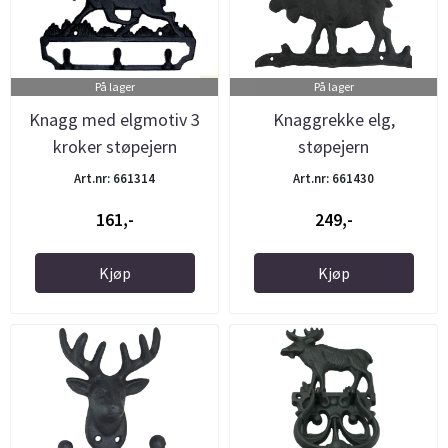
På lager
På lager
Knagg med elgmotiv 3
Knaggrekke elg,
kroker støpejern
støpejern
Art.nr: 661314
Art.nr: 661430
161,-
249,-
Kjøp
Kjøp