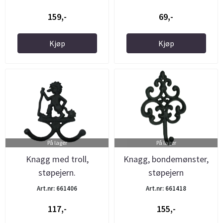
159,-
69,-
Kjøp
Kjøp
På lager
På lager
Knagg med troll,
Knagg, bondemønster,
støpejern.
støpejern
Art.nr: 661406
Art.nr: 661418
117,-
155,-