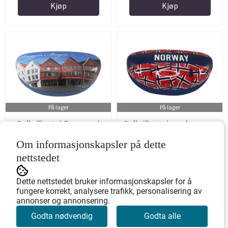
Kjøp
Kjøp
På lager
På lager
Solbrilleetui Bryggen i
Solbrilleetui med mange
Bergen
flagg
Om informasjonskapsler på dette
Art.nr: 360206
Art.nr: 360210
nettstedet
129,-
129,-
Dette nettstedet bruker informasjonskapsler for å
fungere korrekt, analysere trafikk, personalisering av
annonser og annonsering.
Kjøp
Kjøp
Godta nødvendig
Godta alle