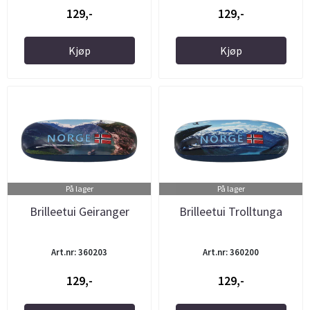
129,-
129,-
Kjøp
Kjøp
På lager
På lager
Brilleetui Geiranger
Brilleetui Trolltunga
Art.nr: 360203
Art.nr: 360200
129,-
129,-