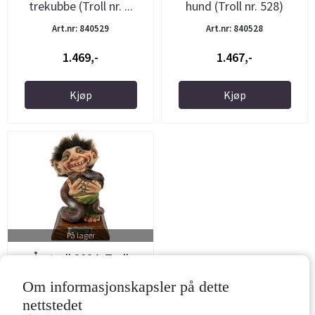
trekubbe (Troll nr. ...
hund (Troll nr. 528)
Art.nr: 840529
Art.nr: 840528
1.469,-
1.467,-
Kjøp
Kjøp
På lager
Årstroll 2024, Troll
holder slange (Troll nr. ...
Om informasjonskapsler på dette
Art.nr: 840527
nettstedet