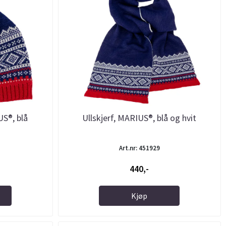
S®, blå
Ullskjerf, MARIUS®, blå og hvit
Art.nr: 451929
440,-
Kjøp