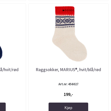
å/hvit/rød
Raggsokker, MARIUS®, hvit/blå/rød
Art.nr: 456027
199,-
Kjøp