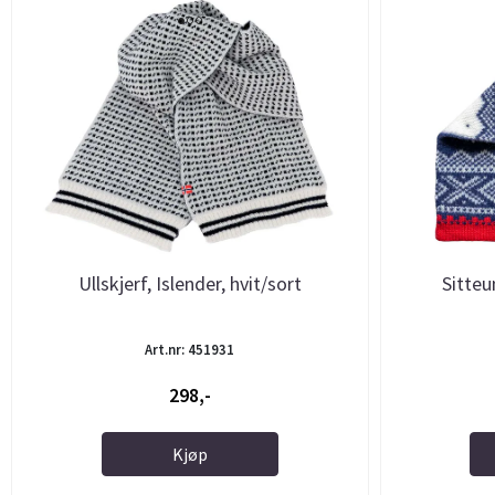
Ullskjerf, Islender, hvit/sort
Sitteu
Art.nr: 451931
298,-
Kjøp