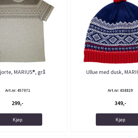
jorte, MARIUS®, grå
Ullue med dusk, MARIU
Art.nr: 457071
Art.nr: 438829
299,-
349,-
Kjøp
Kjøp