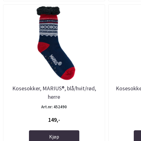
Kosesokker, MARIUS®, blå/hvit/rød,
Kosesokker
herre
Art.nr: 452490
149,-
Kjøp