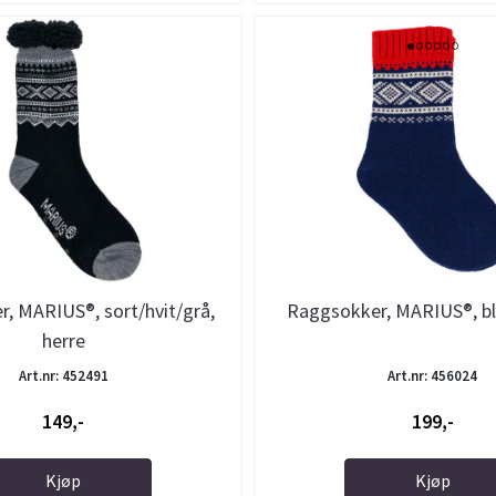
, MARIUS®, sort/hvit/grå,
Raggsokker, MARIUS®, bl
herre
Art.nr: 452491
Art.nr: 456024
149,-
199,-
Kjøp
Kjøp