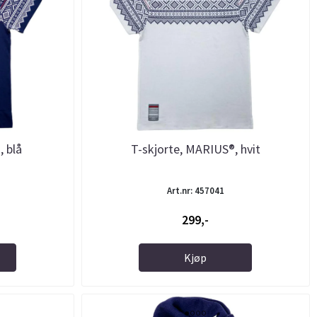
, blå
T-skjorte, MARIUS®, hvit
Art.nr: 457041
299,-
Kjøp