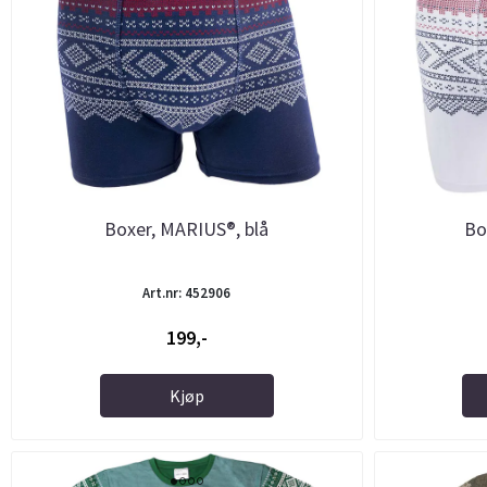
Boxer, MARIUS®, blå
Bo
Art.nr: 452906
199,-
Kjøp