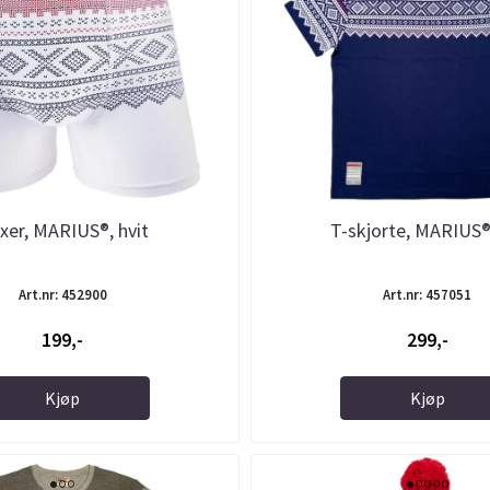
xer, MARIUS®, hvit
T-skjorte, MARIUS®
Art.nr: 452900
Art.nr: 457051
199,-
299,-
Kjøp
Kjøp