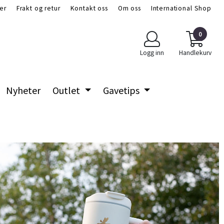
er
Frakt og retur
Kontakt oss
Om oss
International Shop
0
Logg inn
Handlekurv
Nyheter
Outlet
Gavetips