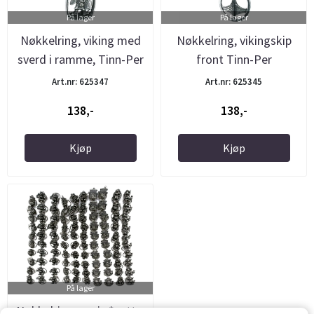
På lager
På lager
Nøkkelring, viking med
Nøkkelring, vikingskip
sverd i ramme, Tinn-Per
front Tinn-Per
Art.nr: 625347
Art.nr: 625345
138,-
138,-
Kjøp
Kjøp
På lager
Nøkkelringer mix *sett a