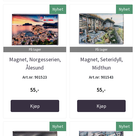
Nyhet
Nyhet
På lager
På lager
Magnet, Norgesserien,
Magnet, Seteridyll,
Ålesund
Midthun
Art.nr: 901523
Art.nr: 901543
55,-
55,-
Kjøp
Kjøp
Nyhet
Nyhet