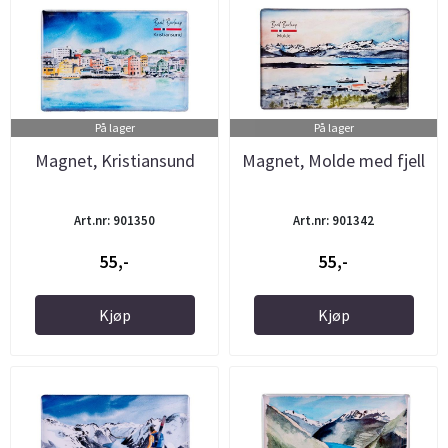
På lager
På lager
Magnet, Kristiansund
Magnet, Molde med fjell
Art.nr: 901350
Art.nr: 901342
55,-
55,-
Kjøp
Kjøp