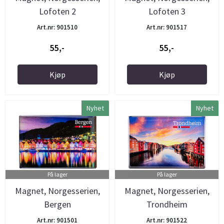
Lofoten 2
Lofoten 3
Art.nr: 901510
Art.nr: 901517
55,-
55,-
Kjøp
Kjøp
Nyhet
Nyhet
På lager
På lager
Magnet, Norgesserien,
Magnet, Norgesserien,
Bergen
Trondheim
Art.nr: 901501
Art.nr: 901522