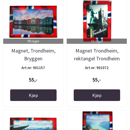
På lager
På lager
Magnet, Trondheim,
Magnet Trondheim,
Bryggen
rektangel Trondheim
flagg, ...
Art.nr: 901157
Art.nr: 901072
55,-
55,-
Kjøp
Kjøp