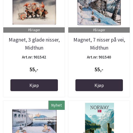
På lager
På lager
Magnet, 3 glade nisser,
Magnet, 7 nisser på vei,
Midthun
Midthun
Art.nr: 901542
Art.nr: 901540
55,-
55,-
Kjøp
Kjøp
Nyhet