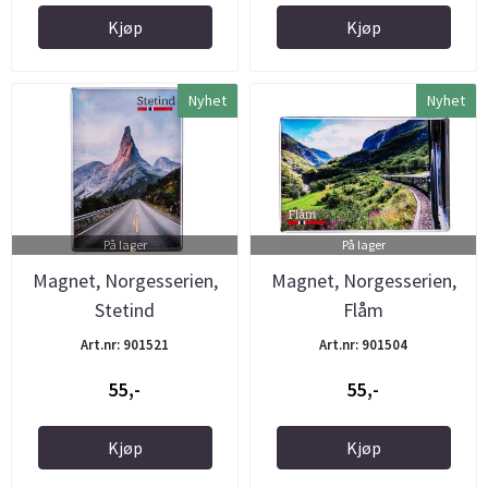
Kjøp
Kjøp
Nyhet
Nyhet
På lager
På lager
Magnet, Norgesserien,
Magnet, Norgesserien,
Stetind
Flåm
Art.nr: 901521
Art.nr: 901504
55,-
55,-
Kjøp
Kjøp