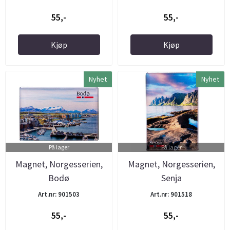
55,-
55,-
Kjøp
Kjøp
Nyhet
Nyhet
På lager
På lager
Magnet, Norgesserien,
Magnet, Norgesserien,
Bodø
Senja
Art.nr: 901503
Art.nr: 901518
55,-
55,-