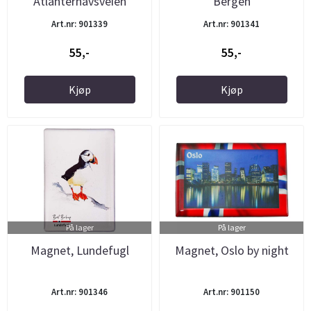
Atlanterhavsveien
Bergen
Art.nr: 901339
Art.nr: 901341
55,-
55,-
Kjøp
Kjøp
På lager
På lager
Magnet, Lundefugl
Magnet, Oslo by night
Art.nr: 901346
Art.nr: 901150