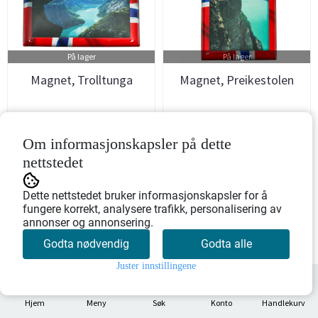
På lager
På lager
Magnet, Trolltunga
Magnet, Preikestolen
Art.nr: 901158
Art.nr: 901160
Om informasjonskapsler på dette
55,-
55,-
nettstedet
Kjøp
Kjøp
Dette nettstedet bruker informasjonskapsler for å
fungere korrekt, analysere trafikk, personalisering av
annonser og annonsering.
Godta nødvendig
Godta alle
Juster innstillingene
0
Hjem
Meny
Søk
Konto
Handlekurv