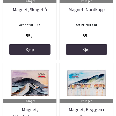
På lager
På lager
Magnet, Skageflå
Magnet, Nordkapp
Art.nr: 901337
Art.nr: 901338
55,-
55,-
Kjøp
Kjøp
På lager
På lager
Magnet,
Magnet, Bryggen i