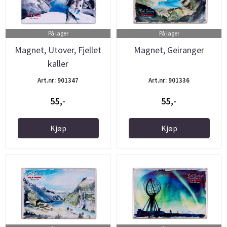
På lager
På lager
Magnet, Utover, Fjellet
Magnet, Geiranger
kaller
Art.nr: 901347
Art.nr: 901336
55,-
55,-
Kjøp
Kjøp