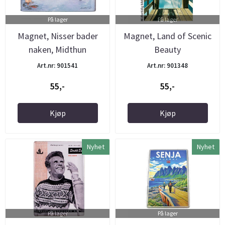
På lager
På lager
Magnet, Nisser bader
Magnet, Land of Scenic
naken, Midthun
Beauty
Art.nr: 901541
Art.nr: 901348
55,-
55,-
Kjøp
Kjøp
Nyhet
Nyhet
På lager
På lager