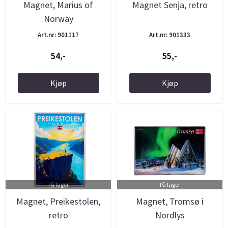
Magnet, Marius of
Magnet Senja, retro
Norway
Art.nr: 901117
Art.nr: 901333
54,-
55,-
Kjøp
Kjøp
På lager
På lager
Magnet, Preikestolen,
Magnet, Tromsø i
retro
Nordlys