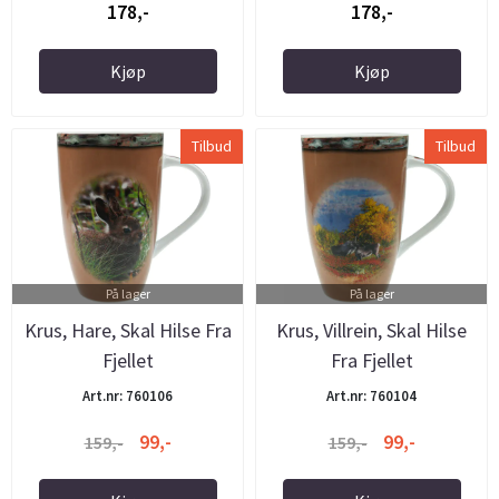
178,-
178,-
Kjøp
Kjøp
Tilbud
Tilbud
På lager
På lager
Krus, Hare, Skal Hilse Fra
Krus, Villrein, Skal Hilse
Fjellet
Fra Fjellet
Art.nr: 760106
Art.nr: 760104
99,-
99,-
159,-
159,-