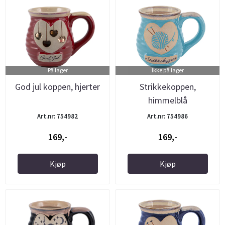
På lager
Ikke på lager
God jul koppen, hjerter
Strikkekoppen,
himmelblå
Art.nr: 754982
Art.nr: 754986
169,-
169,-
Kjøp
Kjøp