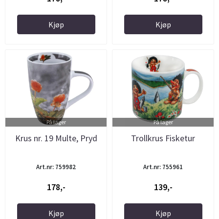
Kjøp
Kjøp
På lager
På lager
Krus nr. 19 Multe, Pryd
Trollkrus Fisketur
Art.nr: 759982
Art.nr: 755961
178,-
139,-
Kjøp
Kjøp