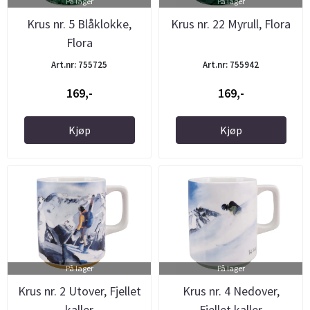
På lager
På lager
Krus nr. 5 Blåklokke,
Krus nr. 22 Myrull, Flora
Flora
Art.nr: 755725
Art.nr: 755942
169,-
169,-
Kjøp
Kjøp
På lager
På lager
Krus nr. 2 Utover, Fjellet
Krus nr. 4 Nedover,
kaller
Fjellet kaller