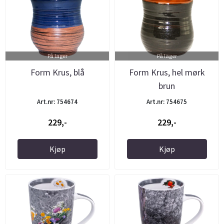
På lager
På lager
Form Krus, blå
Form Krus, hel mørk
brun
Art.nr: 754674
Art.nr: 754675
229,-
229,-
Kjøp
Kjøp