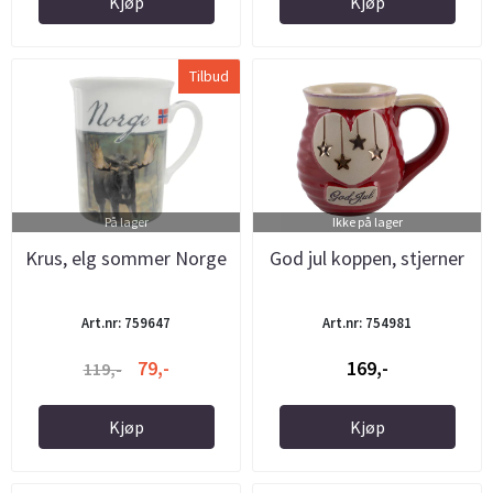
Kjøp
Kjøp
Tilbud
På lager
Ikke på lager
Krus, elg sommer Norge
God jul koppen, stjerner
Art.nr: 759647
Art.nr: 754981
79,-
169,-
119,-
Kjøp
Kjøp