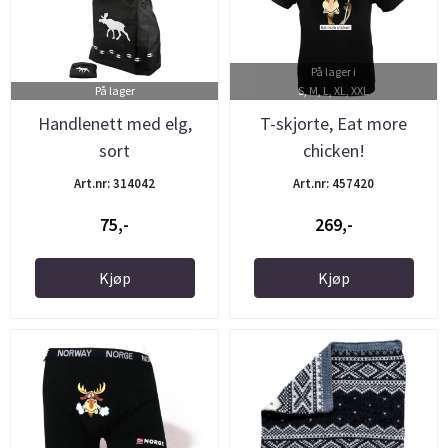
På lager i
På lager
S, M, L, XL, XXL
Handlenett med elg,
T-skjorte, Eat more
sort
chicken!
Art.nr: 314042
Art.nr: 457420
75,-
269,-
Kjøp
Kjøp