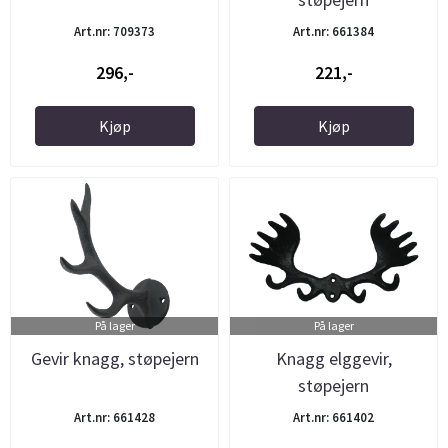
Art.nr: 709373
Art.nr: 661384
296,-
221,-
Kjøp
Kjøp
På lager
På lager
Gevir knagg, støpejern
Knagg elggevir,
støpejern
Art.nr: 661428
Art.nr: 661402