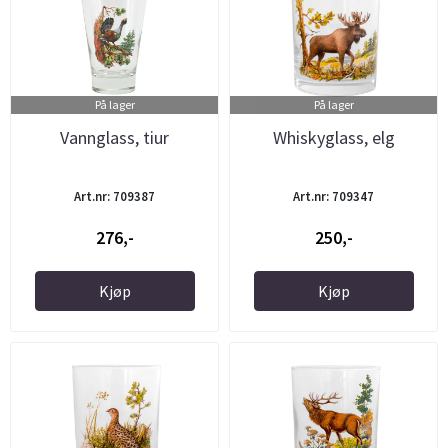
På lager
På lager
Vannglass, tiur
Whiskyglass, elg
Art.nr: 709387
Art.nr: 709347
276,-
250,-
Kjøp
Kjøp