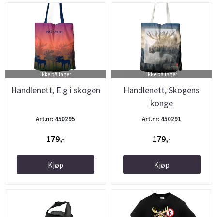
Ikke på lager
Ikke på lager
Handlenett, Elg i skogen
Handlenett, Skogens
konge
Art.nr: 450295
Art.nr: 450291
179,-
179,-
Kjøp
Kjøp