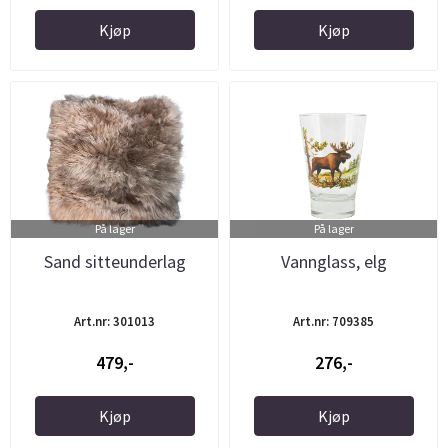
Kjøp
Kjøp
På lager
På lager
Sand sitteunderlag
Vannglass, elg
Art.nr: 301013
Art.nr: 709385
479,-
276,-
Kjøp
Kjøp