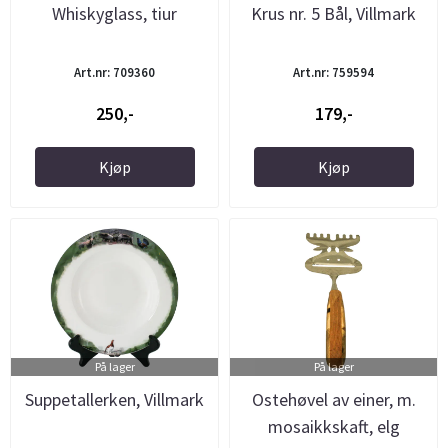
Whiskyglass, tiur
Krus nr. 5 Bål, Villmark
Art.nr: 709360
Art.nr: 759594
250,-
179,-
Kjøp
Kjøp
På lager
På lager
Suppetallerken, Villmark
Ostehøvel av einer, m.
mosaikkskaft, elg