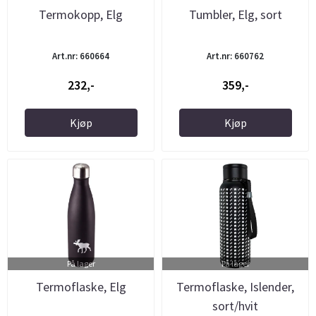
Termokopp, Elg
Tumbler, Elg, sort
Art.nr: 660664
Art.nr: 660762
232,-
359,-
Kjøp
Kjøp
På lager
På lager
Termoflaske, Elg
Termoflaske, Islender,
sort/hvit