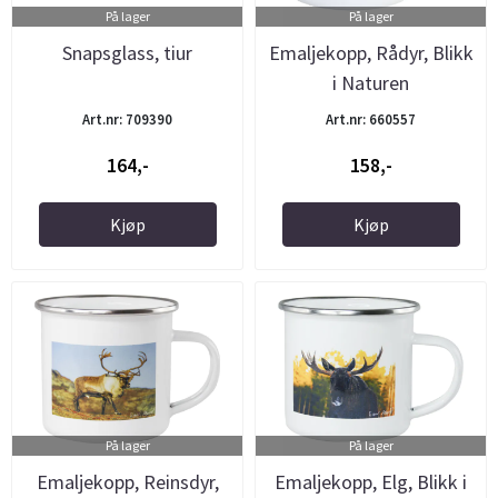
På lager
På lager
Snapsglass, tiur
Emaljekopp, Rådyr, Blikk
i Naturen
Art.nr: 709390
Art.nr: 660557
164,-
158,-
Kjøp
Kjøp
På lager
På lager
Emaljekopp, Reinsdyr,
Emaljekopp, Elg, Blikk i