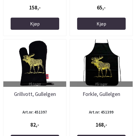
158,-
65,-
Kjøp
Kjøp
På lager
På lager
Grillvott, Gullelgen
Forkle, Gullelgen
Art.nr: 451397
Art.nr: 451399
82,-
168,-