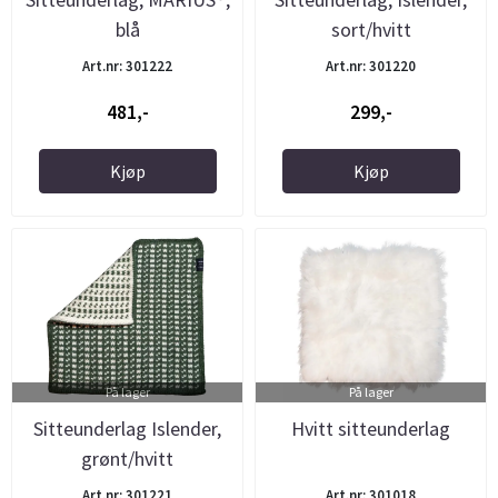
blå
sort/hvitt
Art.nr: 301222
Art.nr: 301220
481,-
299,-
Kjøp
Kjøp
På lager
På lager
Sitteunderlag Islender,
Hvitt sitteunderlag
grønt/hvitt
Art.nr: 301221
Art.nr: 301018