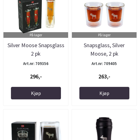
På lager
På lager
Silver Moose Snapsglass
Snapsglass, Silver
2 pk
Moose, 2 pk
Art.nr: 709356
Art.nr: 709405
296,-
263,-
Kjøp
Kjøp