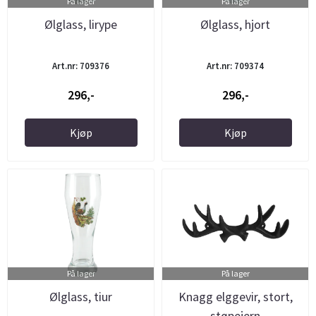
På lager
På lager
Ølglass, lirype
Ølglass, hjort
Art.nr: 709376
Art.nr: 709374
296,-
296,-
Kjøp
Kjøp
På lager
På lager
Ølglass, tiur
Knagg elggevir, stort,
støpejern