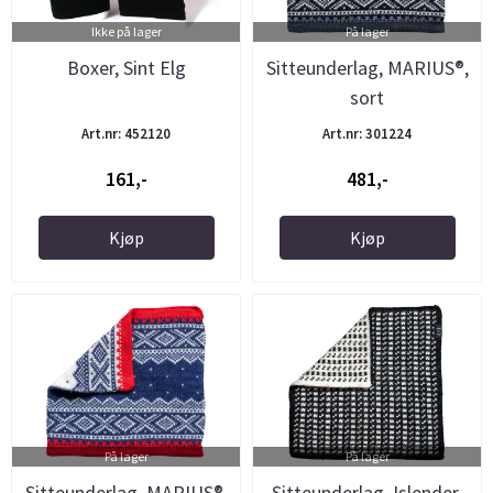
Ikke på lager
På lager
Boxer, Sint Elg
Sitteunderlag, MARIUS®,
sort
Art.nr: 452120
Art.nr: 301224
161,-
481,-
Kjøp
Kjøp
På lager
På lager
Sitteunderlag, MARIUS®,
Sitteunderlag, Islender,