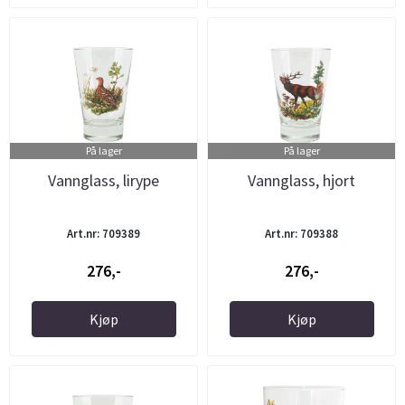
På lager
På lager
Vannglass, lirype
Vannglass, hjort
Art.nr: 709389
Art.nr: 709388
276,-
276,-
Kjøp
Kjøp