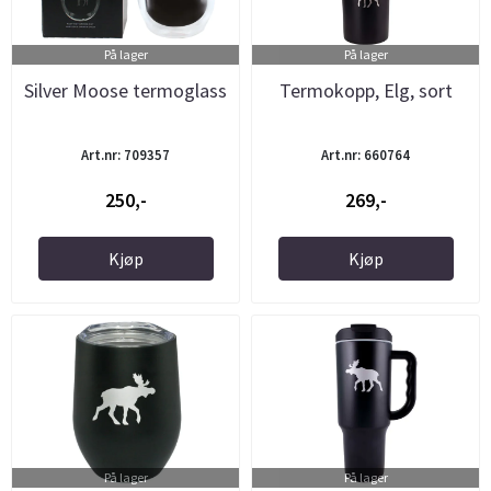
På lager
På lager
Silver Moose termoglass
Termokopp, Elg, sort
Art.nr: 709357
Art.nr: 660764
250,-
269,-
Kjøp
Kjøp
På lager
På lager