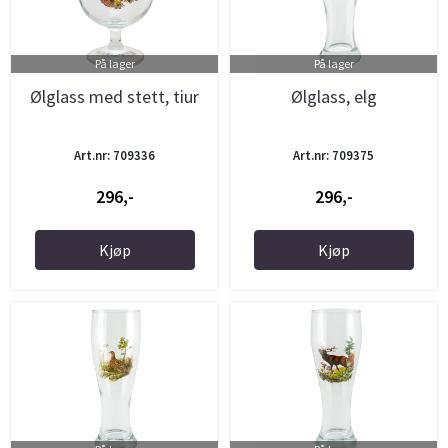
På lager
På lager
Ølglass med stett, tiur
Ølglass, elg
Art.nr: 709336
Art.nr: 709375
296,-
296,-
Kjøp
Kjøp