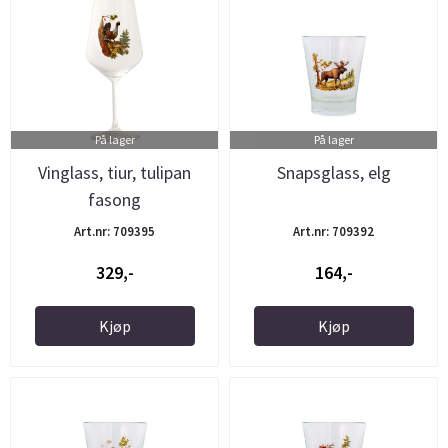
På lager
På lager
Vinglass, tiur, tulipan
Snapsglass, elg
fasong
Art.nr: 709395
Art.nr: 709392
329,-
164,-
Kjøp
Kjøp