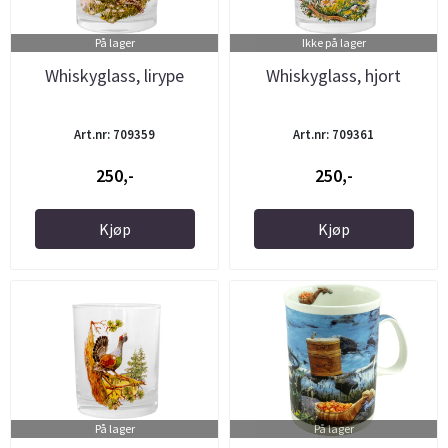
På lager
Ikke på lager
Whiskyglass, lirype
Whiskyglass, hjort
Art.nr: 709359
Art.nr: 709361
250,-
250,-
Kjøp
Kjøp
På lager
På lager