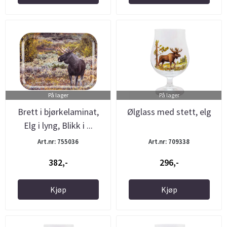
På lager
På lager
Brett i bjørkelaminat,
Ølglass med stett, elg
Elg i lyng, Blikk i ...
Art.nr: 755036
Art.nr: 709338
382,-
296,-
Kjøp
Kjøp