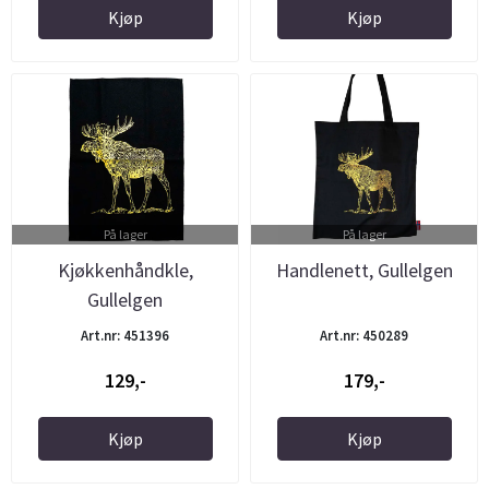
Kjøp
Kjøp
På lager
På lager
Kjøkkenhåndkle,
Handlenett, Gullelgen
Gullelgen
Art.nr: 451396
Art.nr: 450289
129,-
179,-
Kjøp
Kjøp