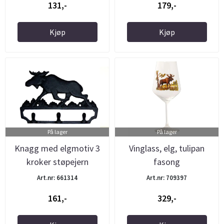
131,-
179,-
Kjøp
Kjøp
På lager
På lager
Knagg med elgmotiv 3
Vinglass, elg, tulipan
kroker støpejern
fasong
Art.nr: 661314
Art.nr: 709397
161,-
329,-