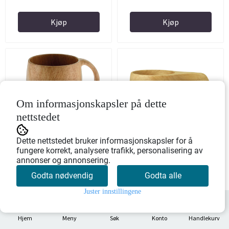
Kjøp
Kjøp
Om informasjonskapsler på dette
nettstedet
På lager
På lager
Ølkopp av tre, Øl
Turkopp stor med
Dette nettstedet bruker informasjonskapsler for å
fungere korrekt, analysere trafikk, personalisering av
lærreim, ut på tur aldri
annonser og annonsering.
sur
Art.nr: 101930
Art.nr: 101899
Godta nødvendig
Godta alle
461,-
249,-
Juster innstillingene
0
Hjem
Meny
Søk
Konto
Handlekurv
Kjøp
Kjøp