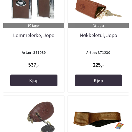
På lager
På lager
Lommelerke, Jopo
Nøkkeletui, Jopo
Art.nr: 377080
Art.nr: 371230
537,-
225,-
Kjøp
Kjøp