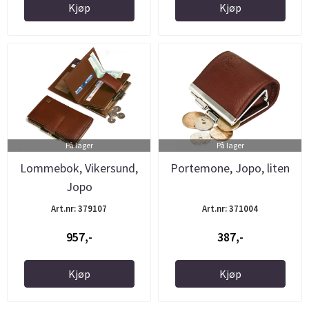
Kjøp
Kjøp
På lager
På lager
Lommebok, Vikersund,
Portemone, Jopo, liten
Jopo
Art.nr: 379107
Art.nr: 371004
957,-
387,-
Kjøp
Kjøp