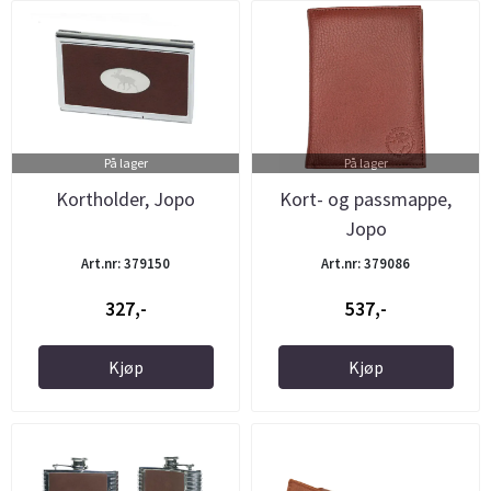
På lager
På lager
Kortholder, Jopo
Kort- og passmappe,
Jopo
Art.nr: 379150
Art.nr: 379086
327,-
537,-
Kjøp
Kjøp