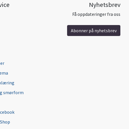
vice
Nyhetsbrev
Få oppdateringer fra oss
Abonner på nyhetsbrev
ger
jema
klæring
ng smørform
acebook
 Shop