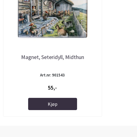
Magnet, Seteridyll, Midthun
Art.nr: 901543
55,-
Kjøp