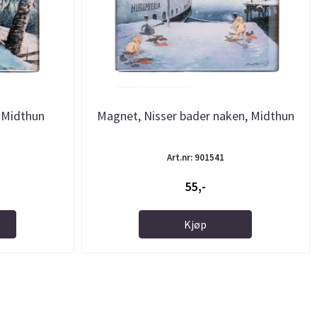
, Midthun
Magnet, Nisser bader naken, Midthun
Art.nr: 901541
55,-
Kjøp