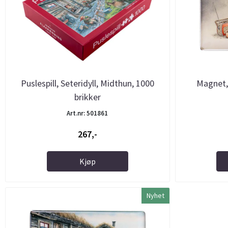
Puslespill, Seteridyll, Midthun, 1000
Magnet, 
brikker
Art.nr: 501861
267,-
Kjøp
Nyhet