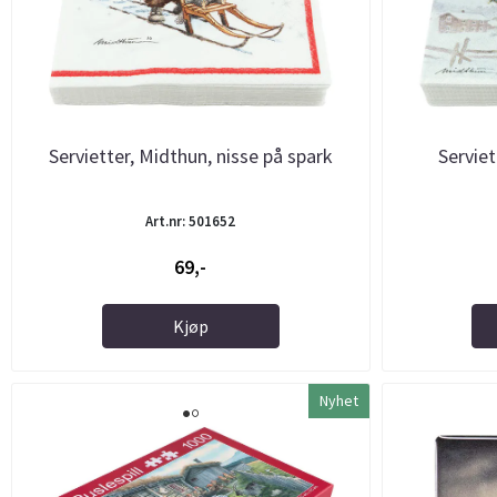
Servietter, Midthun, nisse på spark
Servie
Art.nr: 501652
69,-
Kjøp
Nyhet