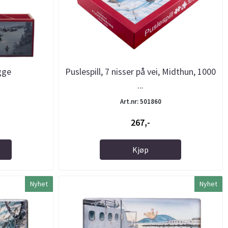
gge
Puslespill, 7 nisser på vei, Midthun, 1000
...
Art.nr: 501860
267,-
Kjøp
Nyhet
Nyhet