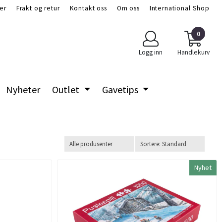
er
Frakt og retur
Kontakt oss
Om oss
International Shop
0
Logg inn
Handlekurv
Nyheter
Outlet
Gavetips
Nyhet