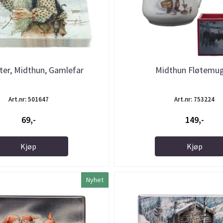
tter, Midthun, Gamlefar
Midthun Fløtemu
Art.nr: 501647
Art.nr: 753224
69,-
149,-
Kjøp
Kjøp
Nyhet