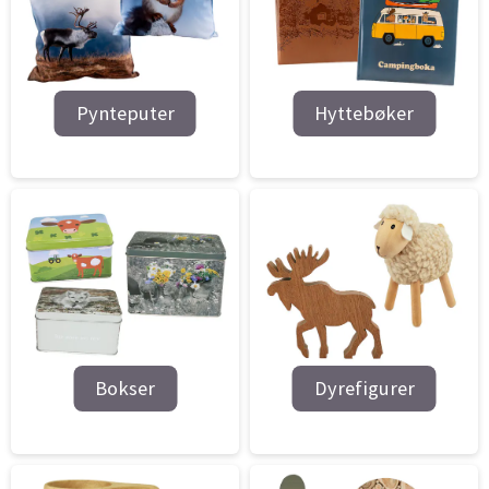
Pynteputer
Hyttebøker
Bokser
Dyrefigurer