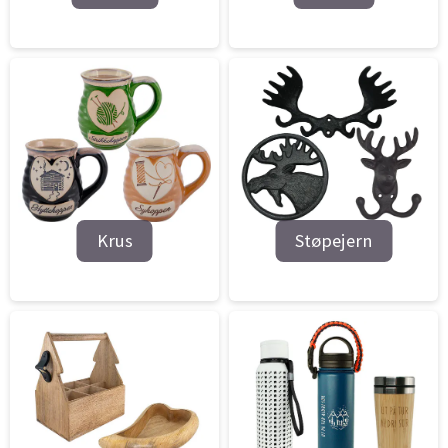
Krus
Støpejern