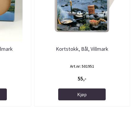
illmark
Kortstokk, Bål, Villmark
Art.nr: 501951
55,-
Kjøp