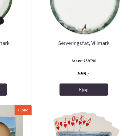
lmark
Serveringsfat, Villmark
Art.nr: 759790
599,-
Kjøp
Tilbud