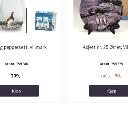
og peppersett, Villmark
Asjett nr. 25 Ørret, V
Art.nr: 759786
Art.nr: 759775
209,-
99,-
149,-
Kjøp
Kjøp