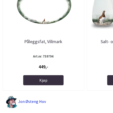
Påleggsfat, Villmark
Salt- 
Art.nr: 759794
449,-
Kjøp
Jon Østeng Hov