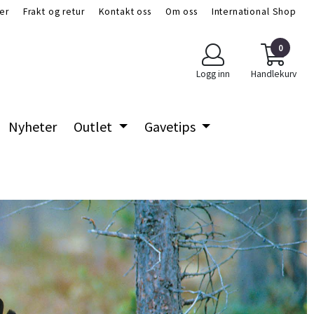
er
Frakt og retur
Kontakt oss
Om oss
International Shop
0
Logg inn
Handlekurv
Nyheter
Outlet
Gavetips