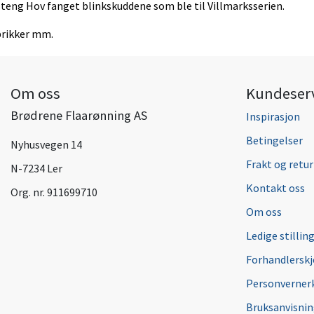
steng Hov fanget blinkskuddene som ble til Villmarksserien.
sbrikker mm.
Om oss
Kundeser
Brødrene Flaarønning AS
Inspirasjon
Betingelser
Nyhusvegen 14
Frakt og retur
N-7234 Ler
Kontakt oss
Org. nr. 911699710
Om oss
Ledige stillin
Forhandlersk
Personverner
Bruksanvisni