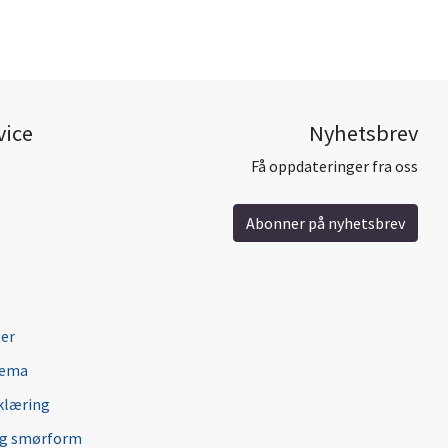
vice
Nyhetsbrev
Få oppdateringer fra oss
Abonner på nyhetsbrev
ger
jema
klæring
ng smørform