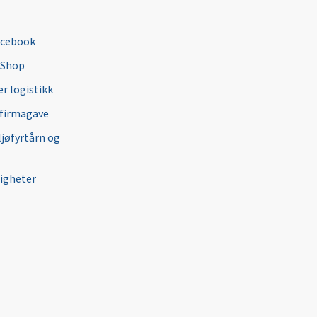
acebook
 Shop
r logistikk
 firmagave
ljøfyrtårn og
igheter