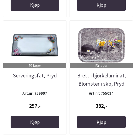
Kjøp
Kjøp
På lager
På lager
Serveringsfat, Pryd
Brett i bjørkelaminat,
Blomster i sko, Pryd
Art.nr: 759997
Art.nr: 755034
257,-
382,-
Kjøp
Kjøp