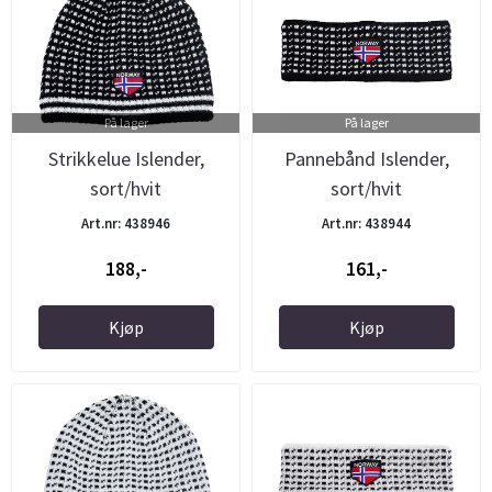
På lager
På lager
Strikkelue Islender,
Pannebånd Islender,
sort/hvit
sort/hvit
Art.nr: 438946
Art.nr: 438944
188,-
161,-
Kjøp
Kjøp