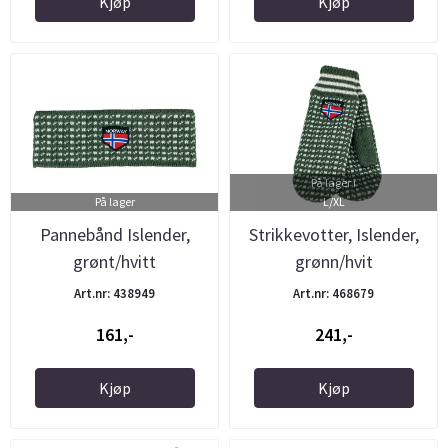
Kjøp
Kjøp
På lager i
På lager
L/XL
Pannebånd Islender,
Strikkevotter, Islender,
grønt/hvitt
grønn/hvit
Art.nr: 438949
Art.nr: 468679
161,-
241,-
Kjøp
Kjøp