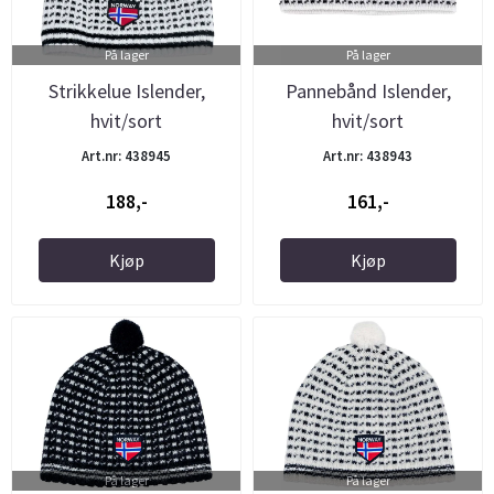
På lager
På lager
Strikkelue Islender,
Pannebånd Islender,
hvit/sort
hvit/sort
Art.nr: 438945
Art.nr: 438943
188,-
161,-
Kjøp
Kjøp
På lager
På lager