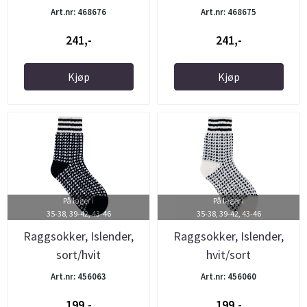
Art.nr: 468676
Art.nr: 468675
241,-
241,-
Kjøp
Kjøp
På lager i
På lager i
35-38, 39-42, 43-46
35-38, 39-42, 43-46
Raggsokker, Islender,
Raggsokker, Islender,
sort/hvit
hvit/sort
Art.nr: 456063
Art.nr: 456060
199,-
199,-