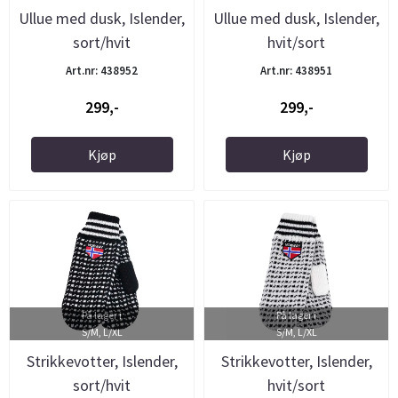
Ullue med dusk, Islender,
Ullue med dusk, Islender,
sort/hvit
hvit/sort
Art.nr: 438952
Art.nr: 438951
299,-
299,-
Kjøp
Kjøp
På lager i
På lager i
S/M, L/XL
S/M, L/XL
Strikkevotter, Islender,
Strikkevotter, Islender,
sort/hvit
hvit/sort