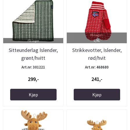
På lager i
På lager
L/XL
Sitteunderlag Islender,
Strikkevotter, Islender,
grønt/hvitt
rød/hvit
Art.nr: 301221
Art.nr: 468680
299,-
241,-
Kjøp
Kjøp