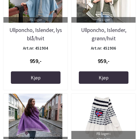
På lager
På lager
Ullponcho, Islender, lys
Ullponcho, Islender,
blå/hvit
grønn/hvit
Art.nr: 451904
Art.nr: 451906
959,-
959,-
Kjøp
Kjøp
På lager i