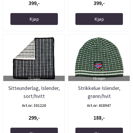
399,-
399,-
Kjøp
Kjøp
På lager
På lager
Sitteunderlag, Islender,
Strikkelue Islender,
sort/hvitt
grønn/hvit
Art.nr: 301220
Art.nr: 438947
299,-
188,-