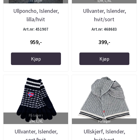
På lager
S/M, L/XL
Ullponcho, Islender,
Ullvanter, Islender,
lilla/hvit
hvit/sort
Art.nr: 451907
Art.nr: 468683
959,-
399,-
Kjøp
Kjøp
På lager i
S/M, L/XL
På lager
Ullvanter, Islender,
Ullskjerf, Islender,
sort/hvit
hvit/sort