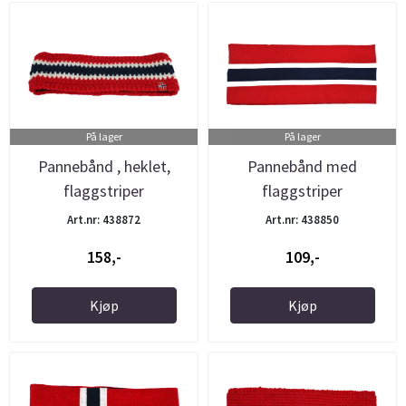
På lager
På lager
Pannebånd , heklet,
Pannebånd med
flaggstriper
flaggstriper
Art.nr: 438872
Art.nr: 438850
158,-
109,-
Kjøp
Kjøp