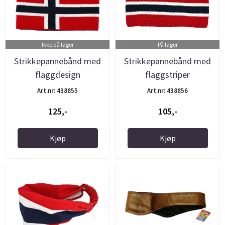
Ikke på lager
På lager
Strikkepannebånd med
Strikkepannebånd med
flaggdesign
flaggstriper
Art.nr: 438855
Art.nr: 438856
125,-
105,-
Kjøp
Kjøp