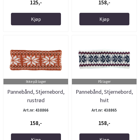
125,-
158,-
Kjøp
Kjøp
Ikke på lager
På lager
Pannebånd, Stjernebord,
Pannebånd, Stjernebord,
rustrød
hvit
Art.nr: 438866
Art.nr: 438865
158,-
158,-
Kjøp
Kjøp