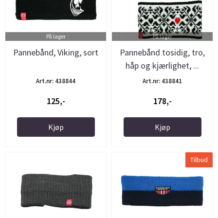
På lager
På lager
Pannebånd, Viking, sort
Pannebånd tosidig, tro,
håp og kjærlighet, ...
Art.nr: 438844
Art.nr: 438841
125,-
178,-
Kjøp
Kjøp
Tilbud