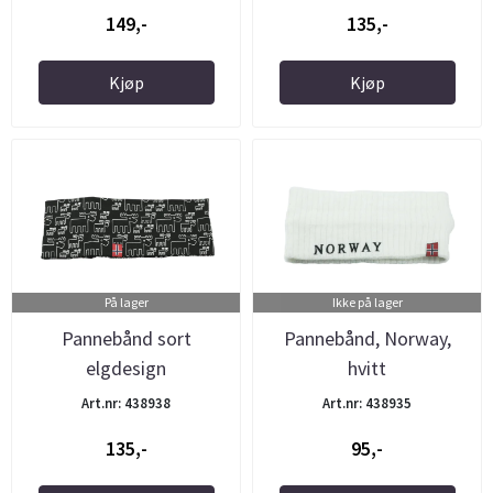
149,-
135,-
Kjøp
Kjøp
På lager
Ikke på lager
Pannebånd sort
Pannebånd, Norway,
elgdesign
hvitt
Art.nr: 438938
Art.nr: 438935
135,-
95,-