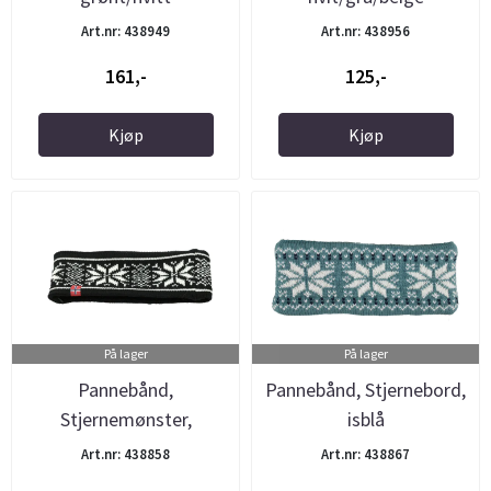
Art.nr: 438949
Art.nr: 438956
161,-
125,-
Kjøp
Kjøp
På lager
På lager
Pannebånd,
Pannebånd, Stjernebord,
Stjernemønster,
isblå
sort/hvit
Art.nr: 438858
Art.nr: 438867