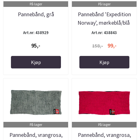
På lager
På lager
Pannebånd, grå
Pannebånd 'Expedition
Norway', mørkeblå/blå
Art.nr: 438929
Art.nr: 438843
95,-
99,-
158,-
Kjøp
Kjøp
På lager
På lager
Pannebånd, vrangrosa,
Pannebånd, vrangrosa,