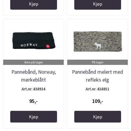
Kjøp
Kjøp
Ikke på lager
På lager
Pannebånd, Norway,
Pannebånd melert med
mørkeblått
refleks elg
Art.nr: 438934
Art.nr: 438851
95,-
109,-
Kjøp
Kjøp