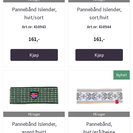
Pannebånd Islender,
Pannebånd Islender,
hvit/sort
sort/hvit
Art.nr: 438943
Art.nr: 438944
161,-
161,-
Kjøp
Kjøp
Nyhet
På lager
På lager
Pannebånd Islender,
Pannebånd,
grønt/hvitt
hvit/grå/beige