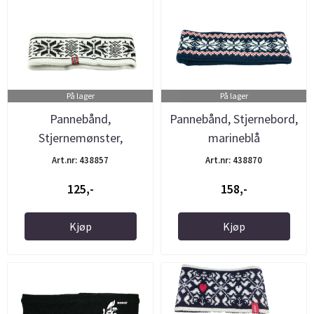
På lager
På lager
Pannebånd,
Pannebånd, Stjernebord,
Stjernemønster,
marineblå
hvit/sort
Art.nr: 438857
Art.nr: 438870
125,-
158,-
Kjøp
Kjøp