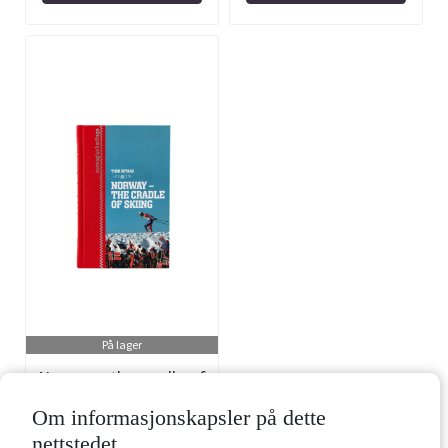
På lager
Norway - the cradle of
skiing, engelsk
Om informasjonskapsler på dette
Art.nr: 500537
nettstedet