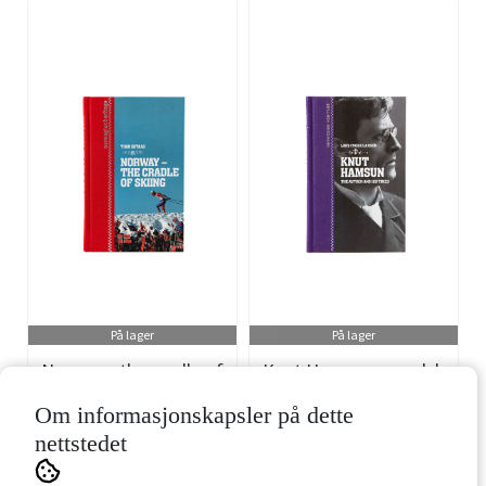
På lager
På lager
Norway - the cradle of
Knut Hamsun, engelsk
skiing, engelsk
Om informasjonskapsler på dette
Art.nr: 500537
Art.nr: 500542
nettstedet
229,-
229,-