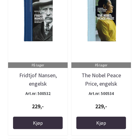
På lager
På lager
Fridtjof Nansen,
The Nobel Peace
engelsk
Price, engelsk
Art.nr: 500532
Art.nr: 500534
229,-
229,-
Kjøp
Kjøp