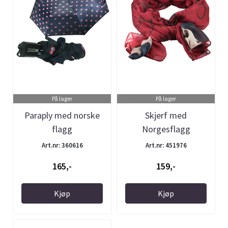
På lager
På lager
Paraply med norske
Skjerf med
flagg
Norgesflagg
Art.nr: 360616
Art.nr: 451976
165,-
159,-
Kjøp
Kjøp