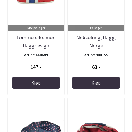
Ikke på lager
På lager
Lommelerke med
Nøkkelring, flagg,
flaggdesign
Norge
Art.nr: 660689
Art.nr: 900155
147,-
63,-
Kjøp
Kjøp