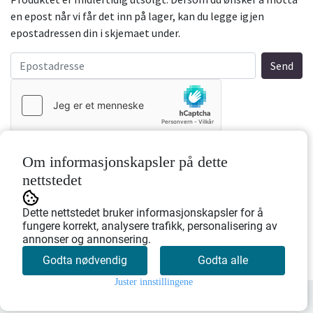
en epost når vi får det inn på lager, kan du legge igjen
epostadressen din i skjemaet under.
Informasjon
Om informasjonskapsler på dette
nettstedet
Lommelerke med flaggdesign
Dette nettstedet bruker informasjonskapsler for å
fungere korrekt, analysere trafikk, personalisering av
Material: Skai (skinn-imitasjon).
annonser og annonsering.
Volum: 0,18 L
Godta nødvendig
Godta alle
Juster innstillingene
0