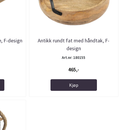
e, F-design
Antikk rundt fat med håndtak, F-
design
Art.nr: 180155
465,-
Kjøp