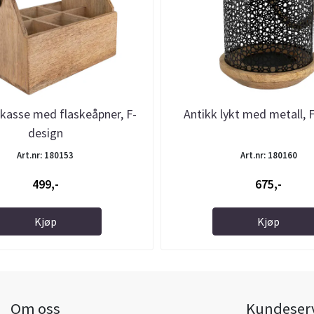
lkasse med flaskeåpner, F-
Antikk lykt med metall, 
design
Art.nr: 180153
Art.nr: 180160
499,-
675,-
Kjøp
Kjøp
Om oss
Kundeser