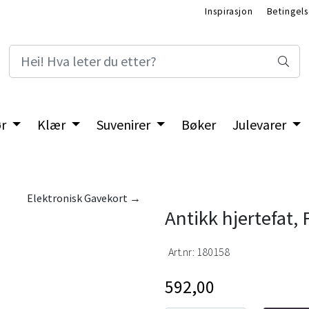
Inspirasjon
Betingels
ør
Klær
Suvenirer
Bøker
Julevarer
Elektronisk Gavekort →
Antikk hjertefat,
Art.nr:
180158
592,00