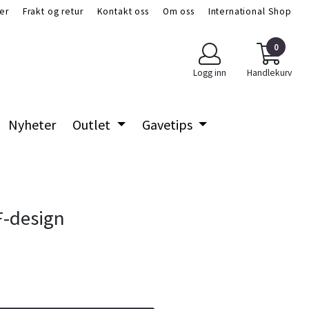
er
Frakt og retur
Kontakt oss
Om oss
International Shop
0
Logg inn
Handlekurv
Nyheter
Outlet
Gavetips
 F-design