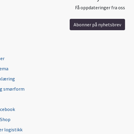
Få oppdateringer fra oss
Abonner på nyhetsbrev
ger
jema
klæring
ng smørform
acebook
 Shop
r logistikk