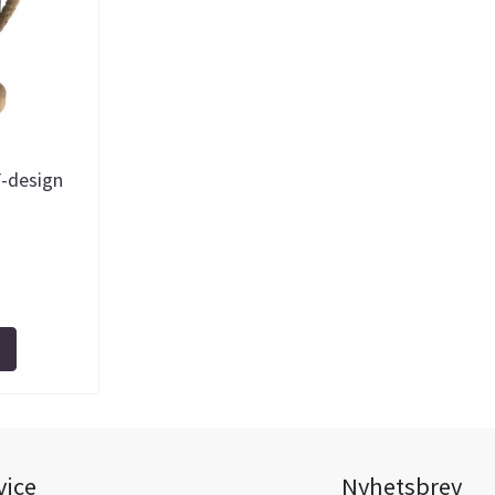
F-design
vice
Nyhetsbrev