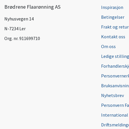
Brødrene Flaarønning AS
Inspirasjon
Betingelser
Nyhusvegen 14
Frakt og retur
N-7234 Ler
Kontakt oss
Org. nr. 911699710
Om oss
Ledige stillin
Forhandlersk
Personverner
Bruksanvisni
Nyhetsbrev
Personvern F
International
Driftsmeldinge