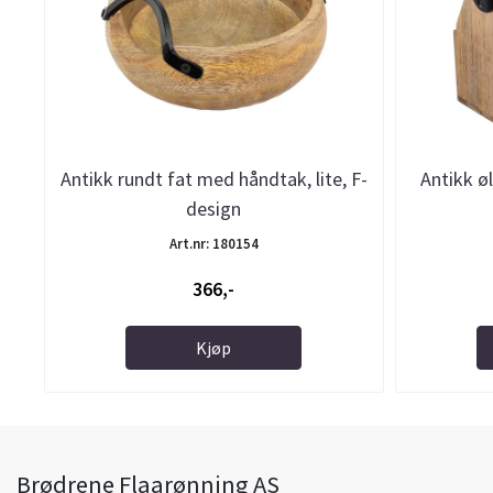
Antikk rundt fat med håndtak, lite, F-
Antikk ø
design
Art.nr: 180154
366,-
Kjøp
Brødrene Flaarønning AS