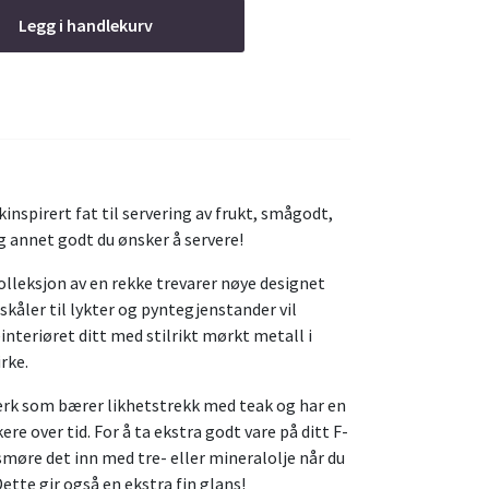
Legg i handlekurv
inspirert fat til servering av frukt, smågodt,
g annet godt du ønsker å servere!
kolleksjon av en rekke trevarer nøye designet
skåler til lykter og pyntegjenstander vil
einteriøret ditt med stilrikt mørkt metall i
rke.
erk som bærer likhetstrekk med teak og har en
re over tid. For å ta ekstra godt vare på ditt F-
smøre det inn med tre- eller mineralolje når du
Dette gir også en ekstra fin glans!