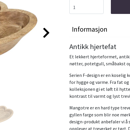
Informasjon
Antikk hjertefat
Et lekkert hjerteformet, antikk
nøtter, potetgull, småbakst o
Serien F-design er en koselig 
for hygge og varme. Fra fat og 
kolleksjonen gi et løft til hytt
kontrast til varmt og lyst trevi
Mangotre er en hard type trev
gyllen farge som blir noe mørke
design-produkt anbefaler vi å 
opplever at treverket er tørt. 