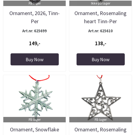
På lager
Ikke på lager
Ornament, 2026, Tinn-
Ornament, Rosemaling
Per
heart Tinn-Per
Art.nr: 625699
Art.nr: 625610
149,-
138,-
Buy Now
Buy Now
På lager
På lager
Ornament, Snowflake
Ornament, Rosemaling