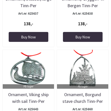
Tinn-Per
Bergen Tinn-Per
Art.nr: 625637
Art.nr: 625638
138,-
138,-
Buy Now
Buy Now
På lager
På lager
Ornament, Viking ship
Ornament, Borgund
with sail Tinn-Per
stave church Tinn-Per
Art.nr: 625643
Art.nr: 625660