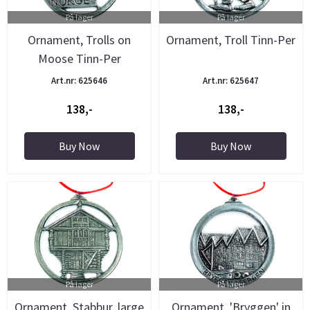
På lager
På lager
Ornament, Trolls on
Ornament, Troll Tinn-Per
Moose Tinn-Per
Art.nr: 625646
Art.nr: 625647
138,-
138,-
Buy Now
Buy Now
På lager
På lager
Ornament, Stabbur, large
Ornament, 'Bryggen' in