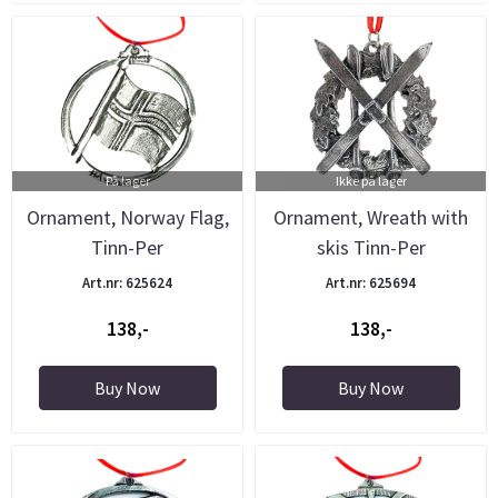
På lager
Ikke på lager
Ornament, Norway Flag,
Ornament, Wreath with
Tinn-Per
skis Tinn-Per
Art.nr: 625624
Art.nr: 625694
138,-
138,-
Buy Now
Buy Now