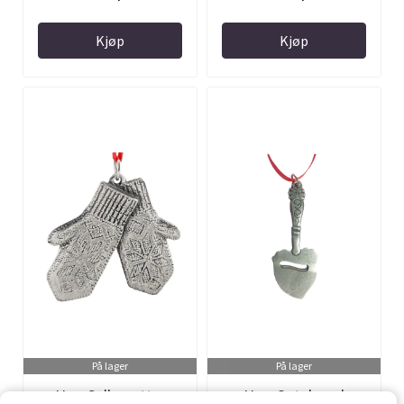
Kjøp
Kjøp
På lager
På lager
Uro, Selbuvotter
Uro, Ostehøvel