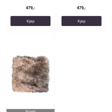
479,-
479,-
Kjøp
Kjøp
På lager