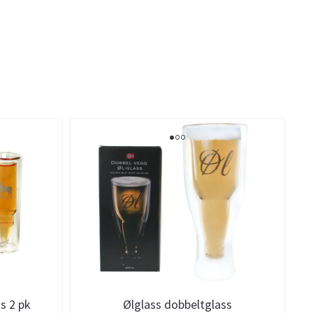
s 2 pk
Ølglass dobbeltglass