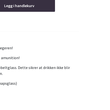
Legg i handlekurv
jegeren!
t amunition!
eltglass. Dette sikrer at drikken ikke blir
en.
snapsglass)