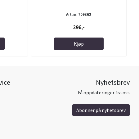
Art.nr: 709362
296,-
Kjøp
vice
Nyhetsbrev
Få oppdateringer fra oss
Abonner på nyhetsbrev