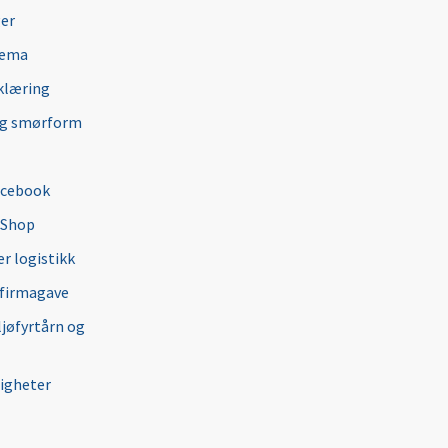
ger
jema
klæring
ng smørform
acebook
 Shop
r logistikk
 firmagave
ljøfyrtårn og
igheter