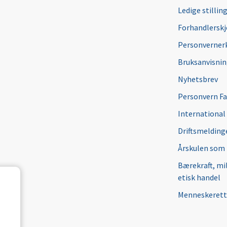
Ledige stillin
Forhandlersk
Personverner
Bruksanvisni
Nyhetsbrev
Personvern F
International
Driftsmeldinge
Årskulen som
Bærekraft, mi
etisk handel
Menneskerett