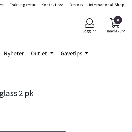
er
Frakt og retur
Kontakt oss
Om oss
International Shop
0
Logg inn
Handlekurv
Nyheter
Outlet
Gavetips
glass 2 pk