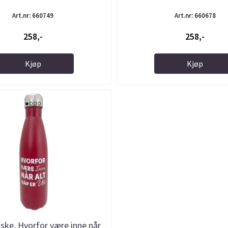
Art.nr: 660749
Art.nr: 660678
258,-
258,-
Kjøp
Kjøp
ske, Hvorfor være inne når