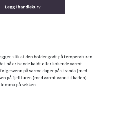
Legg i handlekurv
egger, slik at den holder godt på temperaturen
det nå er isende kaldt eller kokende varmt.
ll følgesvenn på varme dager på stranda (med
usen på fjellturen (med varmt vann til kaffen).
delomma på sekken.