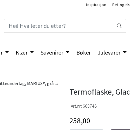
Inspirasjon
Betingels
ør
Klær
Suvenirer
Bøker
Julevarer
itteunderlag, MARIUS®, grå →
Termoflaske, Glad
Art.nr:
660748
258,00