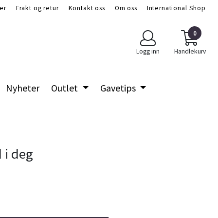
er
Frakt og retur
Kontakt oss
Om oss
International Shop
0
Logg inn
Handlekurv
Nyheter
Outlet
Gavetips
 i deg