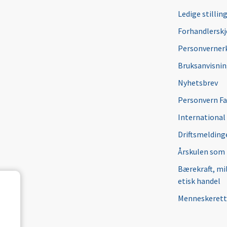
Ledige stillin
Forhandlersk
Personverner
Bruksanvisni
Nyhetsbrev
Personvern F
International
Driftsmeldinge
Årskulen som
Bærekraft, mi
etisk handel
Menneskerett