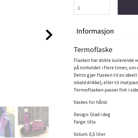
Informasjon
Termoflaske
Flasken har doble isolerende v
på innholdet i flere timer, om 
Dette gjør flasken til en idee
iskald drikke), eller til matpa
Termoflasken passer fint i si
Vaskes for hånd.
Design: Glad i deg
Farge: lilla
Volum: 0,5 liter