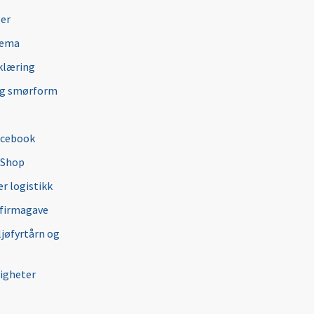
ger
jema
klæring
ng smørform
acebook
 Shop
r logistikk
 firmagave
ljøfyrtårn og
igheter