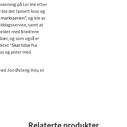
rønning på Ler ble etter
ble det lansert krus og
llmarksserien”
, og ble av
middagsservise, samt at
beidet med Brødrene
 bær, og som også er
diktet
"Skal hilse fra
krus og puter med
 med Jon Østeng Hov, et
Relaterte produkter