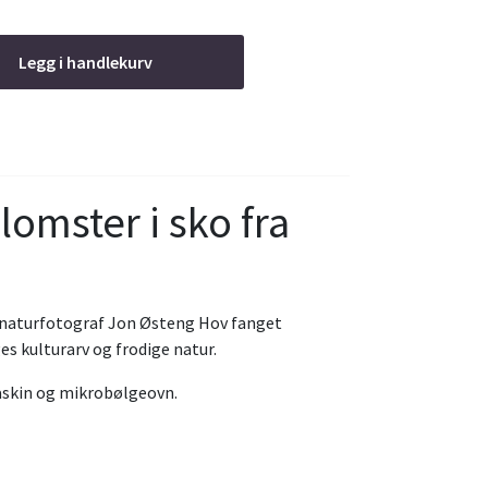
Legg i handlekurv
Blomster i sko fra
e naturfotograf Jon Østeng Hov fanget
s kulturarv og frodige natur.
skin og mikrobølgeovn.