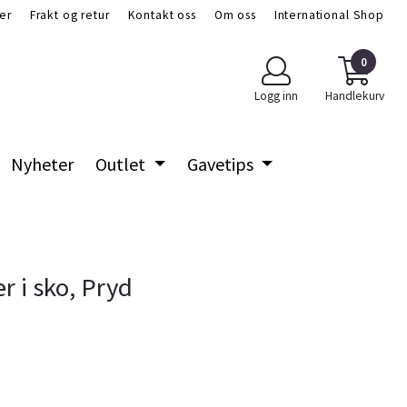
er
Frakt og retur
Kontakt oss
Om oss
International Shop
0
Logg inn
Handlekurv
Nyheter
Outlet
Gavetips
r i sko, Pryd