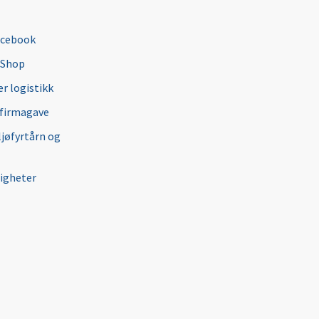
acebook
 Shop
r logistikk
 firmagave
ljøfyrtårn og
igheter