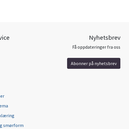
vice
Nyhetsbrev
Få oppdateringer fra oss
Abonner på nyhetsbrev
ger
jema
klæring
ng smørform