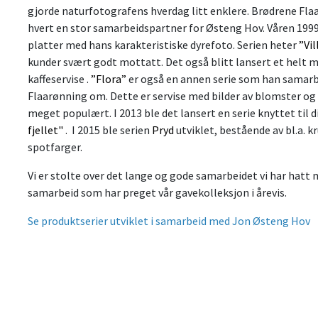
gjorde naturfotografens hverdag litt enklere. Brødrene Flaa
hvert en stor samarbeidspartner for Østeng Hov. Våren 1999 
platter med hans karakteristiske dyrefoto. Serien heter
”Vi
kunder svært godt mottatt. Det også blitt lansert et helt 
kaffeservise .
”Flora”
er også en annen serie som han samar
Flaarønning om. Dette er servise med bilder av blomster og
meget populært. I 2013 ble det lansert en serie knyttet til 
fjellet"
. I 2015 ble serien
Pryd
utviklet, bestående av bl.a. 
spotfarger.
Vi er stolte over det lange og gode samarbeidet vi har hatt
samarbeid som har preget vår gavekolleksjon i årevis.
Se produktserier utviklet i samarbeid med Jon Østeng Hov