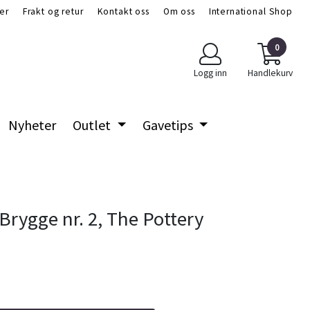
er
Frakt og retur
Kontakt oss
Om oss
International Shop
0
Logg inn
Handlekurv
Nyheter
Outlet
Gavetips
Brygge nr. 2, The Pottery