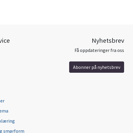
vice
Nyhetsbrev
Få oppdateringer fra oss
Abonner på nyhetsbrev
ger
jema
klæring
ng smørform