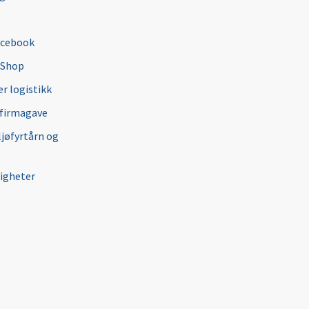
acebook
 Shop
r logistikk
 firmagave
ljøfyrtårn og
igheter