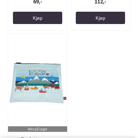
69,-
112,-
Kjøp
Kjøp
Ikke på lager