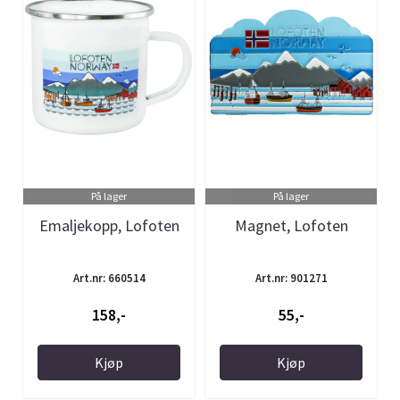
På lager
På lager
Emaljekopp, Lofoten
Magnet, Lofoten
Art.nr: 660514
Art.nr: 901271
158,-
55,-
Kjøp
Kjøp