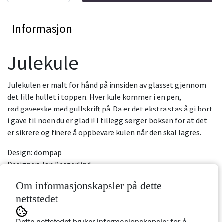
Informasjon
Julekule
Julekulen er malt for hånd på innsiden av glasset gjennom
det lille hullet i toppen. Hver kule kommer i en pen,
rød gaveeske med gullskrift på. Da er det ekstra stas å gi bort
i gave til noen du er glad i! I tillegg sørger boksen for at det
er sikrere og finere å oppbevare kulen når den skal lagres.
Design: dompap
Designer: Jan Bergerlind
Diameter: 7,5 cm
Om informasjonskapsler på dette
nettstedet
Dette nettstedet bruker informasjonskapsler for å