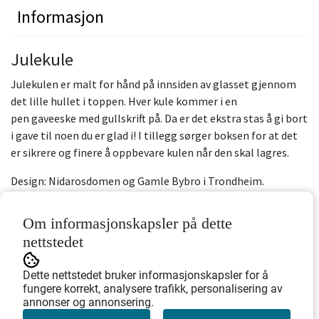
Informasjon
Julekule
Julekulen er malt for hånd på innsiden av glasset gjennom
det lille hullet i toppen. Hver kule kommer i en
pen gaveeske med gullskrift på. Da er det ekstra stas å gi bort
i gave til noen du er glad i! I tillegg sørger boksen for at det
er sikrere og finere å oppbevare kulen når den skal lagres.
Design: Nidarosdomen og Gamle Bybro i Trondheim.
Diameter: 7,5 cm
Om informasjonskapsler på dette
nettstedet
Dette nettstedet bruker informasjonskapsler for å
fungere korrekt, analysere trafikk, personalisering av
annonser og annonsering.
EAN: 7041730094641