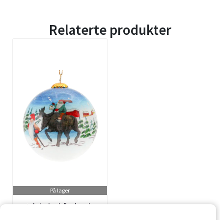
Relaterte produkter
På lager
Julekule, håndmalt,
Nisse og Elg