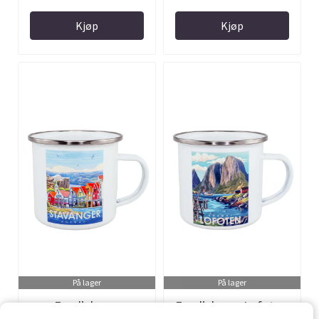
Kjøp
Kjøp
På lager
På lager
Emaljekopp,
Emaljekopp, Lofoten,