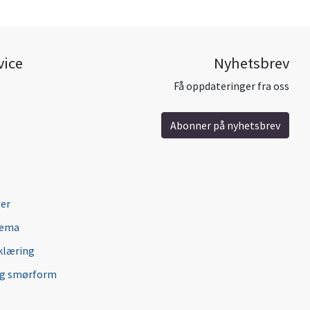
vice
Nyhetsbrev
Få oppdateringer fra oss
Abonner på nyhetsbrev
ger
jema
klæring
ng smørform