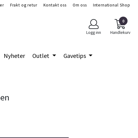
er
Frakt og retur
Kontakt oss
Om oss
International Shop
0
Logg inn
Handlekurv
Nyheter
Outlet
Gavetips
gen