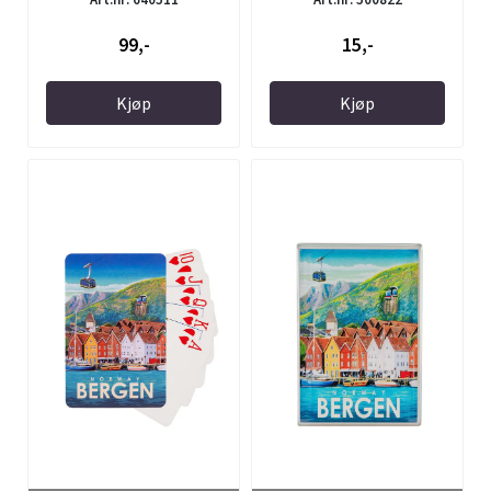
99,-
15,-
Kjøp
Kjøp