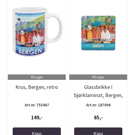
På lager
På lager
Krus, Bergen, retro
Glassbrikke i
bjørklaminat, Bergen,
retro
Art.nr: 755467
Art.nr: 187094
149,-
85,-
Kjøp
Kjøp