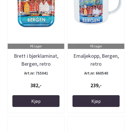
På lager
På lager
Brett i bjørklaminat,
Emaljekopp, Bergen,
Bergen, retro
retro
Art.nr: 755041
Art.nr: 660540
382,-
239,-
Kjøp
Kjøp